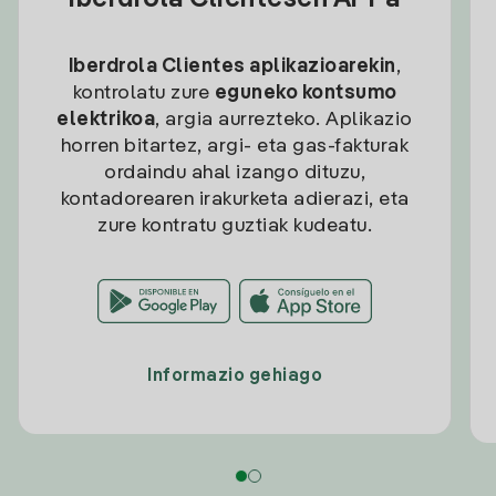
Iberdrola Clientesen APPa
Iberdrola Clientes aplikazioarekin
,
kontrolatu zure
eguneko kontsumo
elektrikoa
, argia aurrezteko. Aplikazio
horren bitartez, argi- eta gas-fakturak
ordaindu ahal izango dituzu,
kontadorearen irakurketa adierazi, eta
zure kontratu guztiak kudeatu.
Informazio gehiago