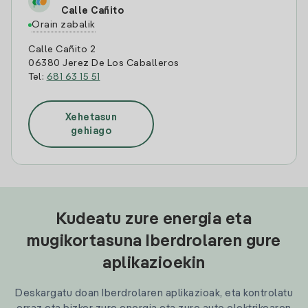
Calle Cañito
Orain zabalik
Calle Cañito 2
06380 Jerez De Los Caballeros
Tel:
681 63 15 51
Xehetasun
gehiago
Kudeatu zure energia eta
mugikortasuna Iberdrolaren gure
aplikazioekin
Deskargatu doan Iberdrolaren aplikazioak, eta kontrolatu