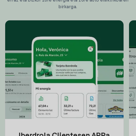
erraz eta bizkor zure energia eta zure auto elektrikoaren
birkarga.