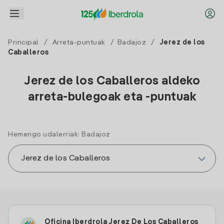
Principal
/
Arreta-puntuak
/
Badajoz
/
Jerez de los
Caballeros
Jerez de los Caballeros aldeko
arreta-bulegoak eta -puntuak
Hemengo udalerriak: Badajoz
Oficina Iberdrola Jerez De Los Caballeros