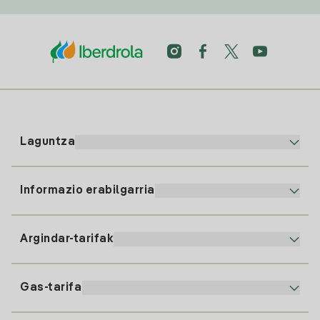
Laguntza
Informazio erabilgarria
Bezeroaren arreta
900 225 235
Argindar-tarifak
Gure App-a
94 646 01 25
Faktura Elektronikoa
91 919 52 73
Gas-tarifa
Online Plana
Argiaren alta
clientes@tuiberdrola.es