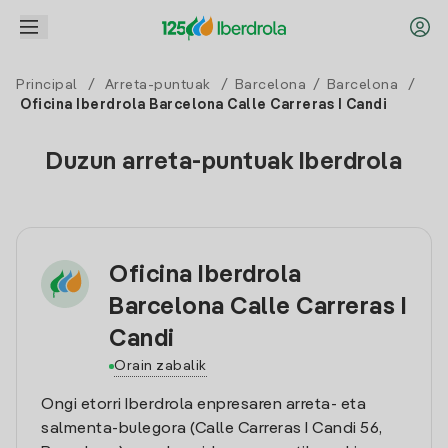
Principal
/
Arreta-puntuak
/
Barcelona
/
Barcelona
/
Oficina Iberdrola Barcelona Calle Carreras I Candi
Duzun arreta-puntuak Iberdrola
Oficina Iberdrola
Barcelona Calle Carreras I
Candi
Orain zabalik
Ongi etorri Iberdrola enpresaren arreta- eta
salmenta-bulegora (Calle Carreras I Candi 56,