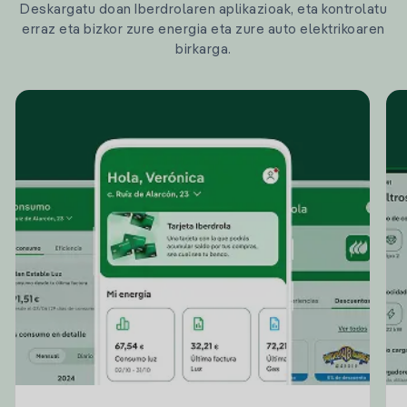
Deskargatu doan Iberdrolaren aplikazioak, eta kontrolatu
erraz eta bizkor zure energia eta zure auto elektrikoaren
birkarga.