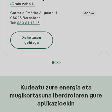
Orain zabalik
Carrer d'Emèrita Augusta, 4
600 m
08028 Barcelona
Tel:
660 64 47 43
Xehetasun
gehiago
Kudeatu zure energia eta
mugikortasuna Iberdrolaren gure
aplikazioekin