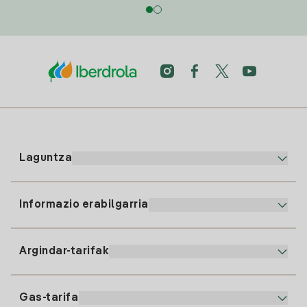
Laguntza
Informazio erabilgarria
Bezeroaren arreta
900 225 235
Argindar-tarifak
Gure App-a
94 646 01 25
Faktura Elektronikoa
91 919 52 73
Gas-tarifa