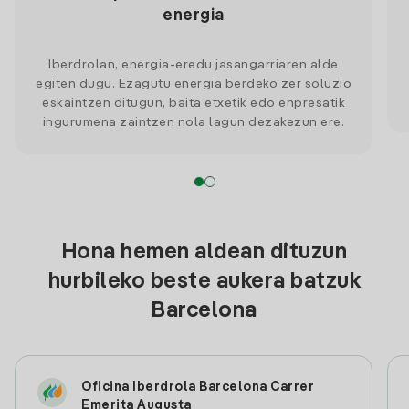
energia
Iberdrolan, energia-eredu jasangarriaren alde
egiten dugu. Ezagutu energia berdeko zer soluzio
eskaintzen ditugun, baita etxetik edo enpresatik
ingurumena zaintzen nola lagun dezakezun ere.
Hona hemen aldean dituzun
hurbileko beste aukera batzuk
Barcelona
Oficina Iberdrola Barcelona Carrer
Emerita Augusta