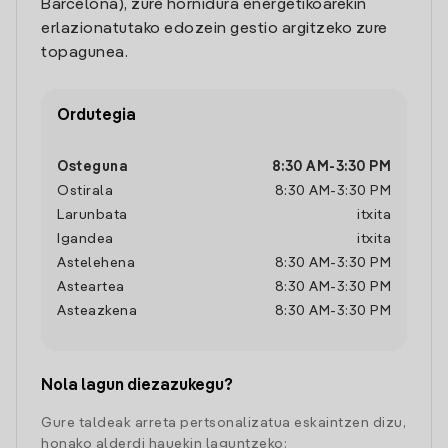
Barcelona), zure hornidura energetikoarekin
erlazionatutako edozein gestio argitzeko zure
topagunea.
Ordutegia
Osteguna
8:30 AM
-
3:30 PM
Ostirala
8:30 AM
-
3:30 PM
Larunbata
itxita
Igandea
itxita
Astelehena
8:30 AM
-
3:30 PM
Asteartea
8:30 AM
-
3:30 PM
Asteazkena
8:30 AM
-
3:30 PM
Nola lagun diezazukegu?
Gure taldeak arreta pertsonalizatua eskaintzen dizu,
honako alderdi hauekin laguntzeko: