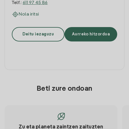
Telf.:
611 97 45 86
Nola iritsi
Deitu iezaguzu
Aurreko hitzordua
Beti zure ondoan
Zu eta planeta zaintzen zaituzten