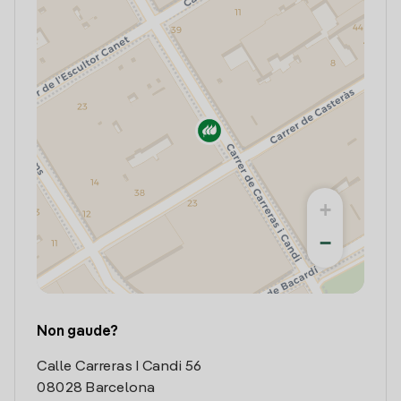
+
−
Non gaude?
Calle Carreras I Candi 56
08028 Barcelona