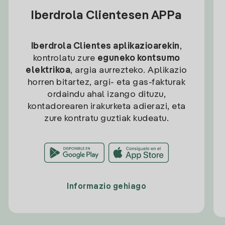
Iberdrola Clientesen APPa
Iberdrola Clientes aplikazioarekin
,
kontrolatu zure
eguneko kontsumo
elektrikoa
, argia aurrezteko. Aplikazio
horren bitartez, argi- eta gas-fakturak
ordaindu ahal izango dituzu,
kontadorearen irakurketa adierazi, eta
zure kontratu guztiak kudeatu.
Informazio gehiago