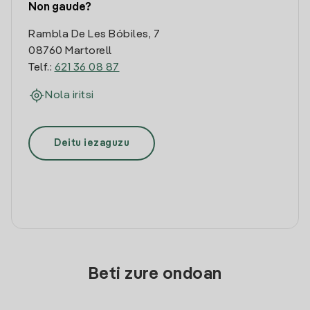
Non gaude?
Rambla De Les Bóbiles, 7
08760 Martorell
Telf.:
621 36 08 87
Nola iritsi
Deitu iezaguzu
Beti zure ondoan