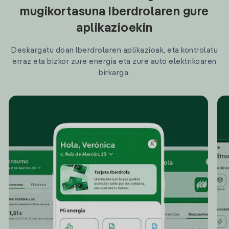
mugikortasuna Iberdrolaren gure
aplikazioekin
Deskargatu doan Iberdrolaren aplikazioak, eta kontrolatu
erraz eta bizkor zure energia eta zure auto elektrikoaren
birkarga.