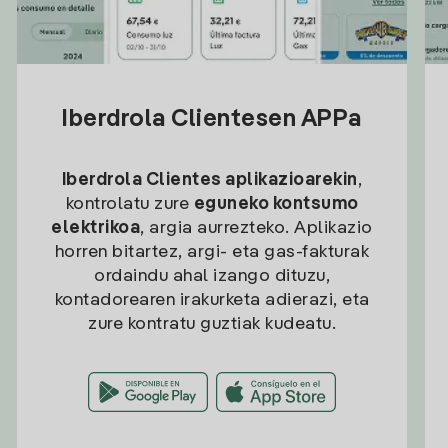
Iberdrola Clientesen APPa
Iberdrola Clientes aplikazioarekin
,
kontrolatu zure
eguneko kontsumo
elektrikoa
, argia aurrezteko. Aplikazio
horren bitartez, argi- eta gas-fakturak
ordaindu ahal izango dituzu,
kontadorearen irakurketa adierazi, eta
zure kontratu guztiak kudeatu.