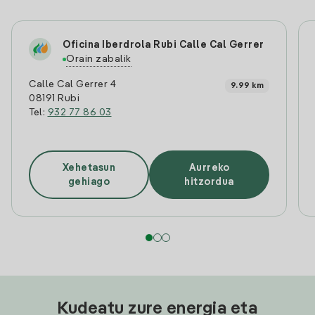
Oficina Iberdrola Rubi Calle Cal Gerrer
Orain zabalik
Calle Cal Gerrer 4
9.99 km
08191 Rubi
Tel:
932 77 86 03
Xehetasun
Aurreko
gehiago
hitzordua
Kudeatu zure energia eta