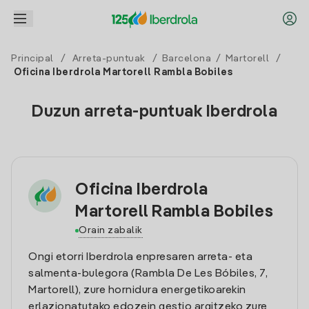
Principal
/
Arreta-puntuak
/
Barcelona
/
Martorell
/
Oficina Iberdrola Martorell Rambla Bobiles
Duzun arreta-puntuak Iberdrola
Oficina Iberdrola
Martorell Rambla Bobiles
Orain zabalik
Ongi etorri Iberdrola enpresaren arreta- eta
salmenta-bulegora (Rambla De Les Bóbiles, 7,
Martorell), zure hornidura energetikoarekin
erlazionatutako edozein gestio argitzeko zure