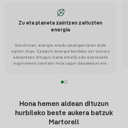
Zu eta planeta zaintzen zaituzten
energia
Iberdrolan, energia-eredu jasangarriaren alde
egiten dugu. Ezagutu energia berdeko zer soluzio
eskaintzen ditugun, baita etxetik edo enpresatik
ingurumena zaintzen nola lagun dezakezun ere.
Hona hemen aldean dituzun
hurbileko beste aukera batzuk
Martorell