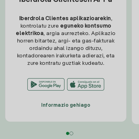
Iberdrola Clientesen APPa
Iberdrola Clientes aplikazioarekin
,
kontrolatu zure
eguneko kontsumo
elektrikoa
, argia aurrezteko. Aplikazio
horren bitartez, argi- eta gas-fakturak
ordaindu ahal izango dituzu,
kontadorearen irakurketa adierazi, eta
zure kontratu guztiak kudeatu.
Informazio gehiago