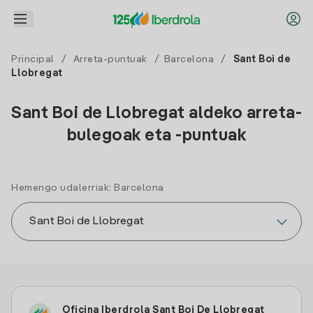
Principal
/
Arreta-puntuak
/
Barcelona
/
Sant Boi de
Llobregat
Sant Boi de Llobregat aldeko arreta-
bulegoak eta -puntuak
Hemengo udalerriak: Barcelona
Oficina Iberdrola Sant Boi De Llobregat