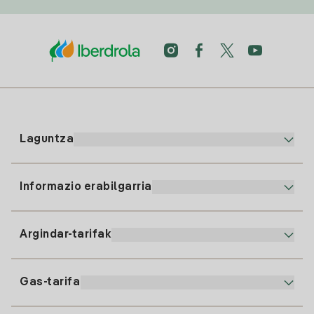
Laguntza
Informazio erabilgarria
Bezeroaren arreta
900 225 235
Argindar-tarifak
Gure App-a
94 646 01 25
Faktura Elektronikoa
91 919 52 73
Gas-tarifa
Online Plana
Argiaren alta
clientes@tuiberdrola.es