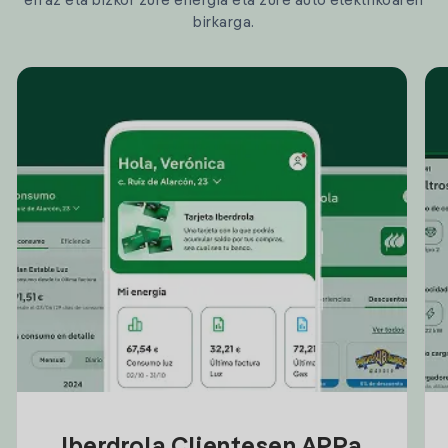
erraz eta bizkor zure energia eta zure auto elektrikoaren
birkarga.