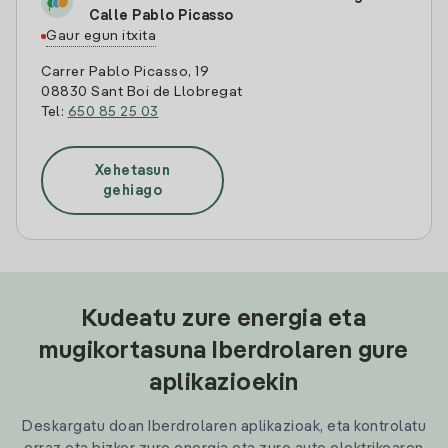
Calle Pablo Picasso
Gaur egun itxita
Carrer Pablo Picasso, 19
08830 Sant Boi de Llobregat
Tel:
650 85 25 03
Xehetasun
gehiago
Kudeatu zure energia eta
mugikortasuna Iberdrolaren gure
aplikazioekin
Deskargatu doan Iberdrolaren aplikazioak, eta kontrolatu