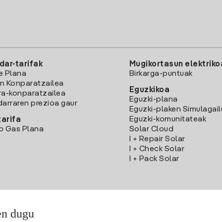
dar-tarifak
Mugikortasun elektriko
e Plana
Birkarga-puntuak
n Konparatzailea
Eguzkikoa
ra-konparatzailea
Eguzki-plana
darraren prezioa gaur
Eguzki-plaken Simulagai
Eguzki-komunitateak
arifa
o Gas Plana
Solar Cloud
I + Repair Solar
I + Check Solar
I + Pack Solar
en dugu
Deskargatu Iberdrola Clientes App-a