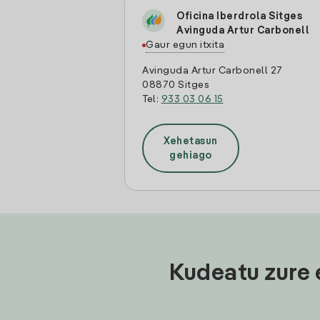
Oficina Iberdrola Sitges
Avinguda Artur Carbonell
Gaur egun itxita
Avinguda Artur Carbonell 27
08870 Sitges
Tel:
933 03 06 15
Xehetasun
gehiago
Kudeatu zure 