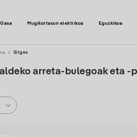
Gasa
Mugikortasun elektrikoa
Eguzkikoa
ona
/
Sitges
 aldeko arreta-bulegoak eta -