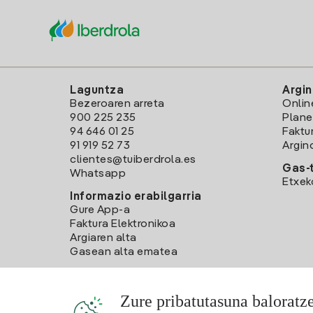
Laguntza
Argin
Bezeroaren arreta
Onlin
900 225 235
Plane
94 646 01 25
Faktu
91 919 52 73
Argin
clientes@tuiberdrola.es
Gas-t
Whatsapp
Etxek
Informazio erabilgarria
Gure App-a
Faktura Elektronikoa
Argiaren alta
Gasean alta ematea
Zure pribatutasuna baloratz