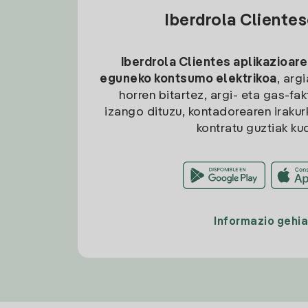
Iberdrola Cliente
Iberdrola Clientes aplikazioare
eguneko kontsumo elektrikoa
, arg
horren bitartez, argi- eta gas-fa
izango dituzu, kontadorearen irakurk
kontratu guztiak ku
Informazio gehi