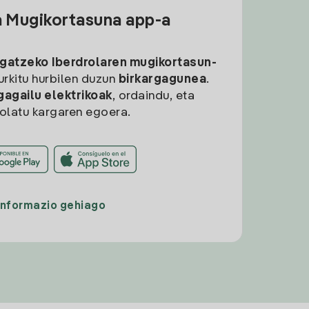
a Mugikortasuna app-a
rgatzeko
Iberdrolaren mugikortasun-
aurkitu hurbilen duzun
birkargagunea
.
gagailu elektrikoak
, ordaindu, eta
rolatu kargaren egoera.
Informazio gehiago