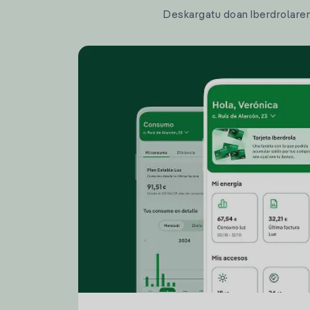
Deskargatu doan Iberdrolaren a