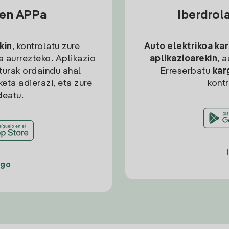
sen APPa
Iberdrol
kin
, kontrolatu zure
Auto elektrikoa ka
ia aurrezteko. Aplikazio
aplikazioarekin
, 
kturak ordaindu ahal
Erreserbatu
kar
eta adierazi, eta zure
kont
deatu.
ago