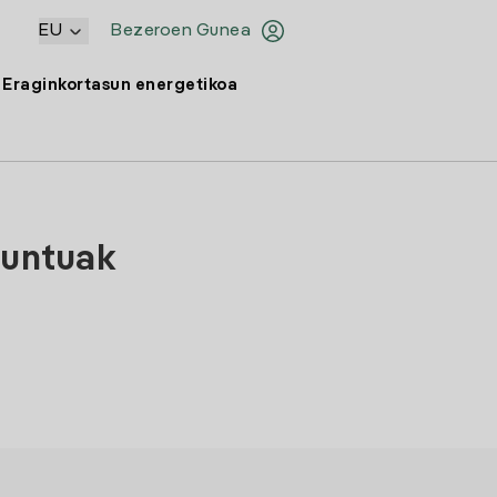
EU
Bezeroen Gunea
Eraginkortasun energetikoa
puntuak