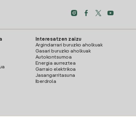
a
Interesatzen zaizu
Argindarrari buruzko aholkuak
Gasari buruzko aholkuak
Autokontsumoa
Energia aurreztea
lua
Garraio elektrikoa
Jasangarritasuna
Iberdrola