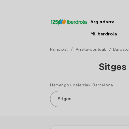
Argindarra
Mi Iberdrola
Principal
/
Arreta-puntuak
/
Barcel
Sitges
Hemengo udalerriak: Barcelona