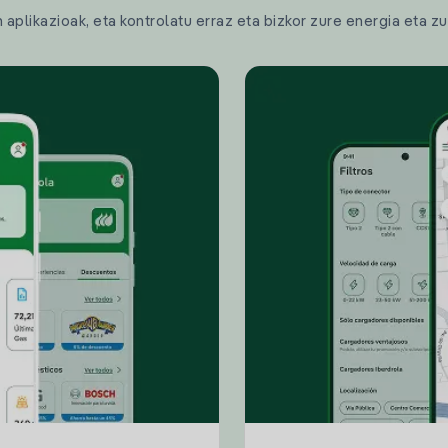
plikazioak, eta kontrolatu erraz eta bizkor zure energia eta zu