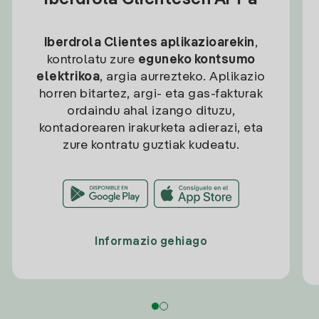
Iberdrola Clientesen APPa
Iberdrola Clientes aplikazioarekin
,
kontrolatu zure
eguneko kontsumo
elektrikoa
, argia aurrezteko. Aplikazio
horren bitartez, argi- eta gas-fakturak
ordaindu ahal izango dituzu,
kontadorearen irakurketa adierazi, eta
zure kontratu guztiak kudeatu.
Informazio gehiago