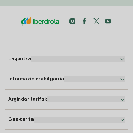
Laguntza
Informazio erabilgarria
Bezeroaren arreta
900 225 235
Argindar-tarifak
Gure App-a
94 646 01 25
Faktura Elektronikoa
91 919 52 73
Gas-tarifa
Online Plana
Argiaren alta
clientes@tuiberdrola.es