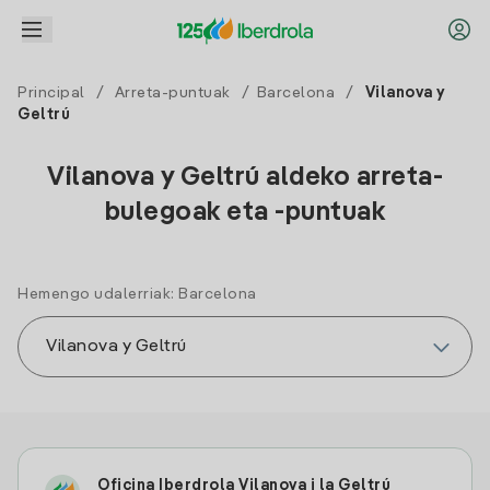
Principal
/
Arreta-puntuak
/
Barcelona
/
Vilanova y
Geltrú
Vilanova y Geltrú aldeko arreta-
bulegoak eta -puntuak
Hemengo udalerriak: Barcelona
Oficina Iberdrola Vilanova i la Geltrú