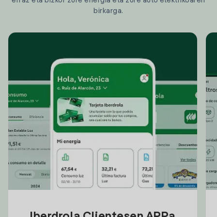
erraz eta bizkor zure energia eta zure auto elektrikoaren
birkarga.