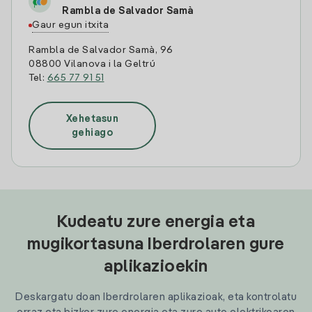
Rambla de Salvador Samà
Gaur egun itxita
Rambla de Salvador Samà, 96
08800 Vilanova i la Geltrú
Tel:
665 77 91 51
Xehetasun
gehiago
Kudeatu zure energia eta
mugikortasuna Iberdrolaren gure
aplikazioekin
Deskargatu doan Iberdrolaren aplikazioak, eta kontrolatu