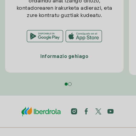
ordaindu ahal izango dituzu,
kontadorearen irakurketa adierazi, eta
zure kontratu guztiak kudeatu.
Informazio gehiago