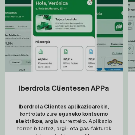
Iberdrola Clientesen APPa
Iberdrola Clientes aplikazioarekin
,
kontrolatu zure
eguneko kontsumo
elektrikoa
, argia aurrezteko. Aplikazio
horren bitartez, argi- eta gas-fakturak