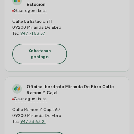
Estacion
Gaur egun itxita
Calle La Estacion 11
09200 Miranda De Ebro
Tel:
947 71 53 57
Xehetasun
gehiago
Oficina Iberdrola Miranda De Ebro Calle
Ramon Y Cajal
Gaur egun itxita
Calle Ramon Y Cajal 67
09200 Miranda De Ebro
Tel:
947 33 63 21