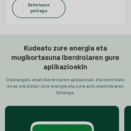
Xehetasun
gehiago
Kudeatu zure energia eta
mugikortasuna Iberdrolaren gure
aplikazioekin
Deskargatu doan Iberdrolaren aplikazioak, eta kontrolatu
erraz eta bizkor zure energia eta zure auto elektrikoaren
birkarga.