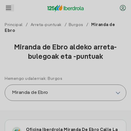
Principal
/
Arreta-puntuak
/
Burgos
/
Miranda de
Ebro
Miranda de Ebro aldeko arreta-
bulegoak eta -puntuak
Hemengo udalerriak: Burgos
Oficina Iberdrola Miranda De Ebro Calle La