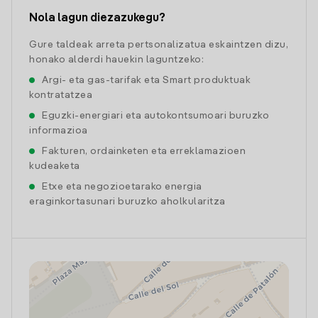
Nola lagun diezazukegu?
Gure taldeak arreta pertsonalizatua eskaintzen dizu,
honako alderdi hauekin laguntzeko:
Argi- eta gas-tarifak eta Smart produktuak
kontratatzea
Eguzki-energiari eta autokontsumoari buruzko
informazioa
Fakturen, ordainketen eta erreklamazioen
kudeaketa
Etxe eta negozioetarako energia
eraginkortasunari buruzko aholkularitza