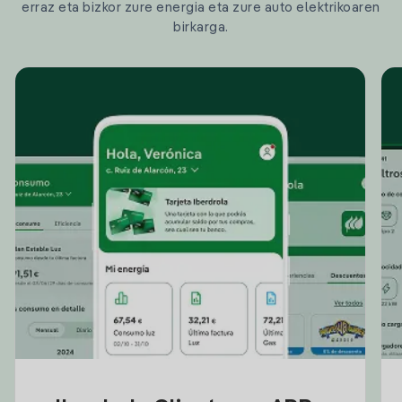
erraz eta bizkor zure energia eta zure auto elektrikoaren
birkarga.