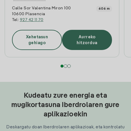
Calle Sor Valentina Miron 100
606 m
10600 Plasencia
Tel:
927 42 11 70
Xehetasun
Aurreko
gehiago
hitzordua
Kudeatu zure energia eta
mugikortasuna Iberdrolaren gure
aplikazioekin
Deskargatu doan Iberdrolaren aplikazioak, eta kontrolatu