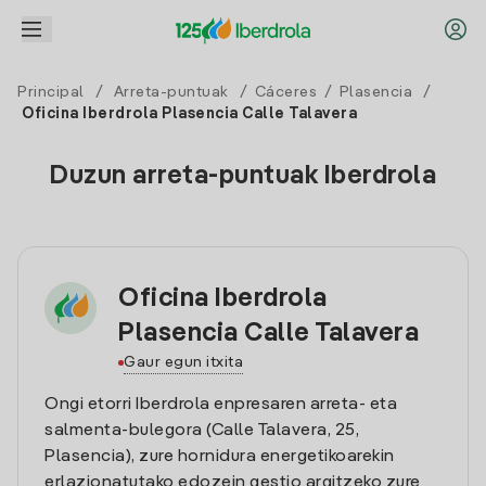
Principal
/
Arreta-puntuak
/
Cáceres
/
Plasencia
/
Oficina Iberdrola Plasencia Calle Talavera
Duzun arreta-puntuak Iberdrola
Oficina Iberdrola
Plasencia Calle Talavera
Gaur egun itxita
Ongi etorri Iberdrola enpresaren arreta- eta
salmenta-bulegora (Calle Talavera, 25,
Plasencia), zure hornidura energetikoarekin
erlazionatutako edozein gestio argitzeko zure