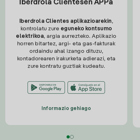
Iberdrola Clientesen APPa
Iberdrola Clientes aplikazioarekin
,
kontrolatu zure
eguneko kontsumo
elektrikoa
, argia aurrezteko. Aplikazio
horren bitartez, argi- eta gas-fakturak
ordaindu ahal izango dituzu,
kontadorearen irakurketa adierazi, eta
zure kontratu guztiak kudeatu.
Informazio gehiago