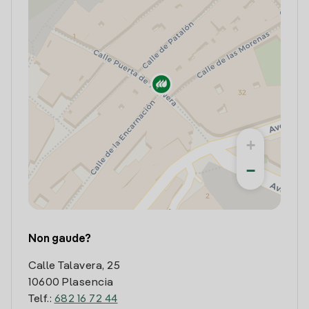
+
−
Non gaude?
Calle Talavera, 25
10600 Plasencia
Telf.:
682 16 72 44