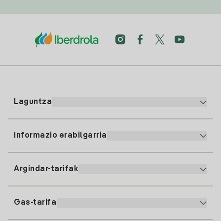
Laguntza
Informazio erabilgarria
Bezeroaren arreta
900 225 235
Argindar-tarifak
Gure App-a
94 646 01 25
Faktura Elektronikoa
91 919 52 73
Gas-tarifa
Online Plana
Argiaren alta