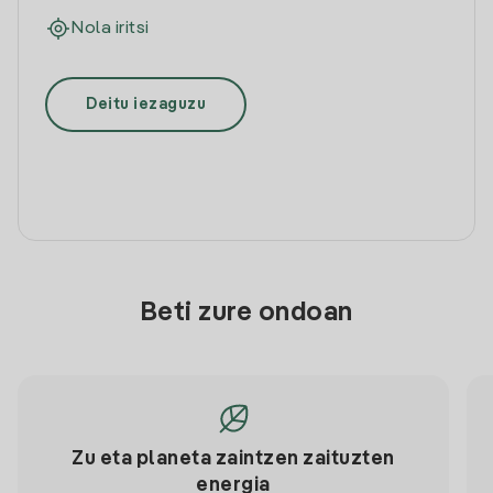
Nola iritsi
Deitu iezaguzu
Beti zure ondoan
Zu eta planeta zaintzen zaituzten
energia