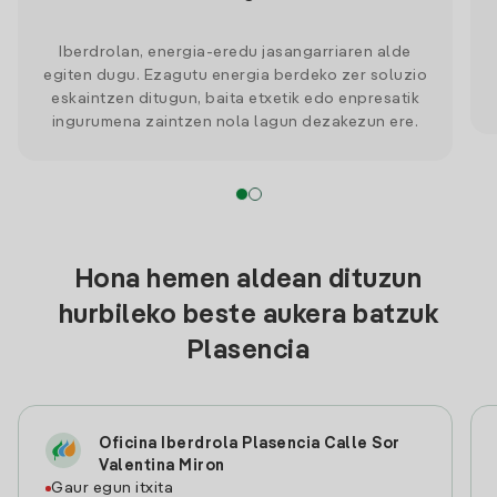
Iberdrolan, energia-eredu jasangarriaren alde
egiten dugu. Ezagutu energia berdeko zer soluzio
eskaintzen ditugun, baita etxetik edo enpresatik
ingurumena zaintzen nola lagun dezakezun ere.
Hona hemen aldean dituzun
hurbileko beste aukera batzuk
Plasencia
Oficina Iberdrola Plasencia Calle Sor
Valentina Miron
Gaur egun itxita