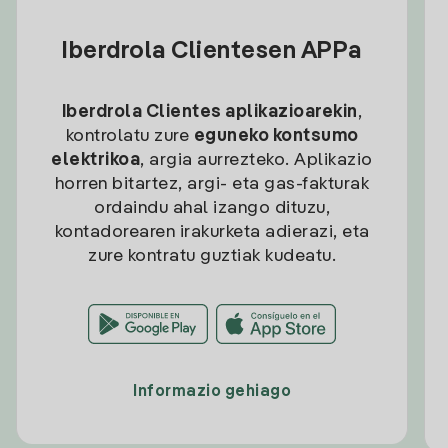
Iberdrola Clientesen APPa
Iberdrola Clientes aplikazioarekin
,
kontrolatu zure
eguneko kontsumo
elektrikoa
, argia aurrezteko. Aplikazio
horren bitartez, argi- eta gas-fakturak
ordaindu ahal izango dituzu,
kontadorearen irakurketa adierazi, eta
zure kontratu guztiak kudeatu.
Informazio gehiago