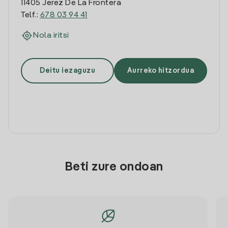
11405 Jerez De La Frontera
Telf.:
678 03 94 41
Nola iritsi
Deitu iezaguzu
Aurreko hitzordua
Beti zure ondoan