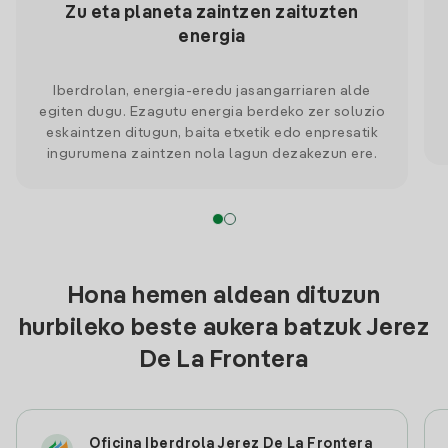
Zu eta planeta zaintzen zaituzten
energia
Iberdrolan, energia-eredu jasangarriaren alde
egiten dugu. Ezagutu energia berdeko zer soluzio
eskaintzen ditugun, baita etxetik edo enpresatik
ingurumena zaintzen nola lagun dezakezun ere.
Hona hemen aldean dituzun
hurbileko beste aukera batzuk Jerez
De La Frontera
Oficina Iberdrola Jerez De La Frontera