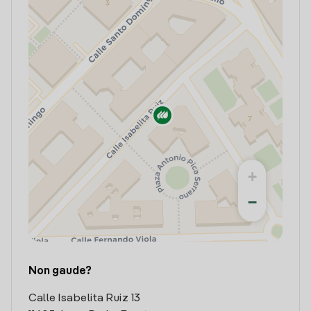
+
−
Non gaude?
Calle Isabelita Ruiz 13