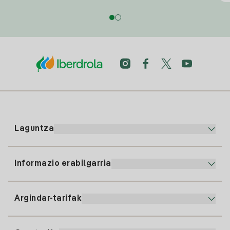
Laguntza
Informazio erabilgarria
Bezeroaren arreta
900 225 235
Argindar-tarifak
Gure App-a
94 646 01 25
Faktura Elektronikoa