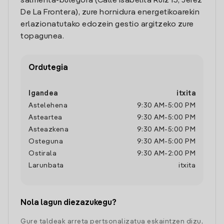
salmenta-bulegora (Calle Isabelita Ruiz 13, Jerez
De La Frontera), zure hornidura energetikoarekin
erlazionatutako edozein gestio argitzeko zure
topagunea.
Ordutegia
Igandea
itxita
Astelehena
9:30 AM
-
5:00 PM
Asteartea
9:30 AM
-
5:00 PM
Asteazkena
9:30 AM
-
5:00 PM
Osteguna
9:30 AM
-
5:00 PM
Ostirala
9:30 AM
-
2:00 PM
Larunbata
itxita
Nola lagun diezazukegu?
Gure taldeak arreta pertsonalizatua eskaintzen dizu,