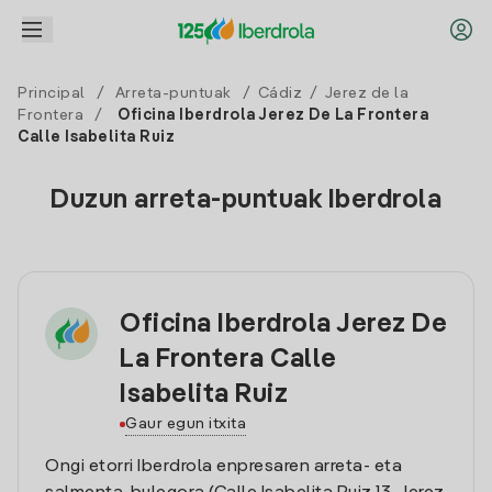
Principal
/
Arreta-puntuak
/
Cádiz
/
Jerez de la
Frontera
/
Oficina Iberdrola Jerez De La Frontera
Calle Isabelita Ruiz
Duzun arreta-puntuak Iberdrola
Oficina Iberdrola Jerez De
La Frontera Calle
Isabelita Ruiz
Gaur egun itxita
Ongi etorri Iberdrola enpresaren arreta- eta