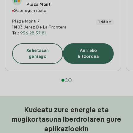
Plaza Monti
Gaur egun itxita
Plaza Monti 7
1.48 km
11403 Jerez De La Frontera
Tel:
956 28 37 81
Xehetasun
Aurreko
gehiago
hitzordua
Kudeatu zure energia eta
mugikortasuna Iberdrolaren gure
aplikazioekin