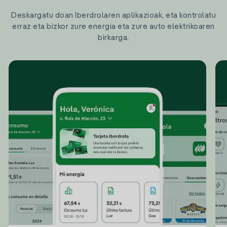
Deskargatu doan Iberdrolaren aplikazioak, eta kontrolatu
erraz eta bizkor zure energia eta zure auto elektrikoaren
birkarga.