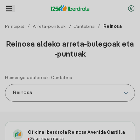
Principal
/
Arreta-puntuak
/
Cantabria
/
Reinosa
Reinosa aldeko arreta-bulegoak eta
-puntuak
Hemengo udalerriak: Cantabria
Oficina Iberdrola Reinosa Avenida Castilla
Gaur egun itxita