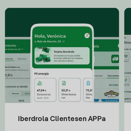
Iberdrola Clientesen APPa