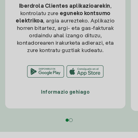
Iberdrola Clientes aplikazioarekin
,
kontrolatu zure
eguneko kontsumo
elektrikoa
, argia aurrezteko. Aplikazio
horren bitartez, argi- eta gas-fakturak
ordaindu ahal izango dituzu,
kontadorearen irakurketa adierazi, eta
zure kontratu guztiak kudeatu.
Informazio gehiago