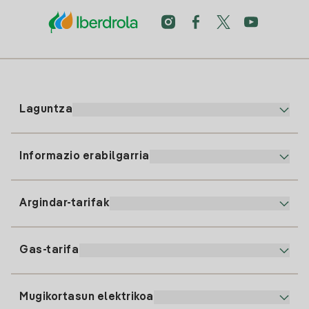
Laguntza
Informazio erabilgarria
Bezeroaren arreta
900 225 235
Argindar-tarifak
Gure App-a
94 646 01 25
Faktura Elektronikoa
91 919 52 73
Gas-tarifa
Online Plana
Argiaren alta
clientes@tuiberdrola.es
Planen Konparatzailea
Gasean alta ematea
Mugikortasun elektrikoa
Whatsapp
Etxeko Gas Plana