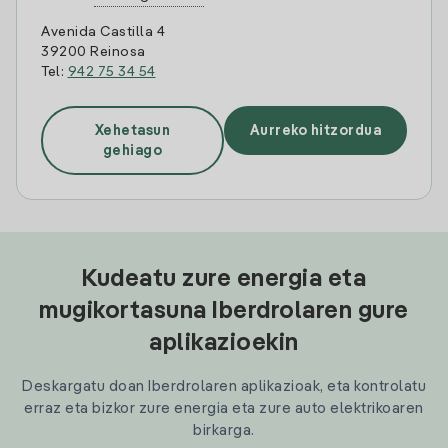
Avenida Castilla 4
39200 Reinosa
Tel:
942 75 34 54
Xehetasun
Aurreko hitzordua
gehiago
Kudeatu zure energia eta
mugikortasuna Iberdrolaren gure
aplikazioekin
Deskargatu doan Iberdrolaren aplikazioak, eta kontrolatu
erraz eta bizkor zure energia eta zure auto elektrikoaren
birkarga.