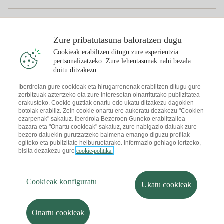
Faktura-konparatzailea
Argindarraren prezioa gaur
Eguzkikoa
Birkarga-puntuak
Zure pribatutasuna baloratzen dugu
Cookieak erabiltzen ditugu zure esperientzia
Interesatzen zaizu
pertsonalizatzeko. Zure lehentasunak nahi bezala
Eguzki-plana
doitu ditzakezu.
Eguzki-plaken Simulagailua
Iberdrolan gure cookieak eta hirugarrenenak erabiltzen ditugu gure
zerbitzuak aztertzeko eta zure interesetan oinarritutako publizitatea
Argindarrari buruzko aholkuak
Deskargatu Iberdrola Clientes App-a
erakusteko. Cookie guztiak onartu edo ukatu ditzakezu dagokien
Eguzki-komunitateak
botoiak erabiliz. Zein cookie onartu ere aukeratu dezakezu "Cookien
ezarpenak" sakatuz. Iberdrola Bezeroen Guneko erabiltzailea
Gasari buruzko aholkuak
Solar Cloud
bazara eta "Onartu cookieak" sakatuz, zure nabigazio datuak zure
bezero datuekin gurutzatzeko baimena emango diguzu profilak
Autokontsumoa
egiteko eta publizitate helburuetarako. Informazio gehiago lortzeko,
I + Repair Solar
bisita dezakezu gure
cookie-politika.
Web-mapa
Lege-informazioa eta cookieen politika
Energia aurreztea
Pribatutasun-politika
Cookieak konfiguratu
I + Check Solar
Informazioaren segurtasuna
Irisgarritasuna
Garraio elektrikoa
Cookieak konfiguratu
Nola bihur naiteke lankide?
Salaketen Kanala
Ukatu cookieak
I + Pack Solar
Iberdrola.com
Jasangarritasuna
Onartu cookieak
© 2026 Iberdrola Clientes S.A.U.
Iberdrola