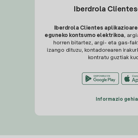
Iberdrola Cliente
Iberdrola Clientes aplikazioare
eguneko kontsumo elektrikoa
, arg
horren bitartez, argi- eta gas-fa
izango dituzu, kontadorearen irakurk
kontratu guztiak ku
Informazio gehi