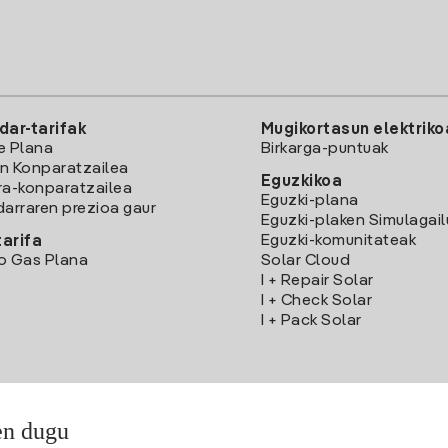
dar-tarifak
Mugikortasun elektriko
e Plana
Birkarga-puntuak
n Konparatzailea
Eguzkikoa
ra-konparatzailea
Eguzki-plana
darraren prezioa gaur
Eguzki-plaken Simulagai
Eguzki-komunitateak
arifa
o Gas Plana
Solar Cloud
I + Repair Solar
I + Check Solar
I + Pack Solar
en dugu
Deskargatu Iberdrola Clientes App-a