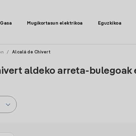
Gasa
Mugikortasun elektrikoa
Eguzkikoa
ón
/
Alcalá de Chivert
ivert aldeko arreta-bulegoak