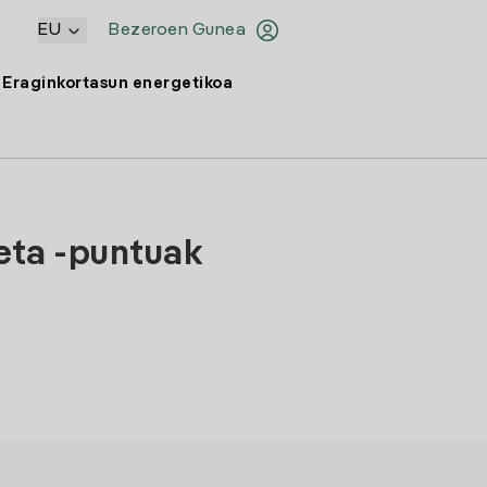
EU
Bezeroen Gunea
Eraginkortasun energetikoa
 eta -puntuak