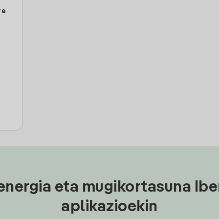
re
energia eta mugikortasuna Ibe
aplikazioekin