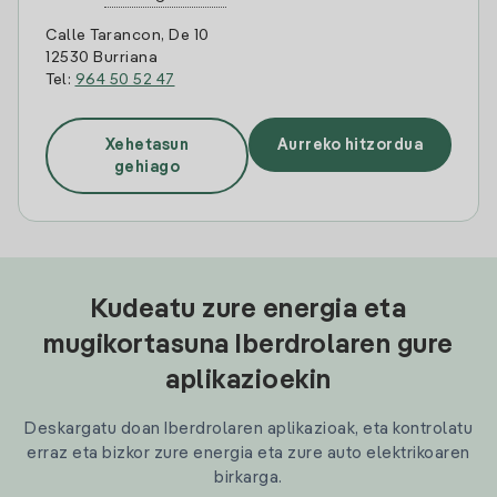
Calle Tarancon, De 10
12530 Burriana
Tel:
964 50 52 47
Xehetasun
Aurreko hitzordua
gehiago
Kudeatu zure energia eta
mugikortasuna Iberdrolaren gure
aplikazioekin
Deskargatu doan Iberdrolaren aplikazioak, eta kontrolatu
erraz eta bizkor zure energia eta zure auto elektrikoaren
birkarga.