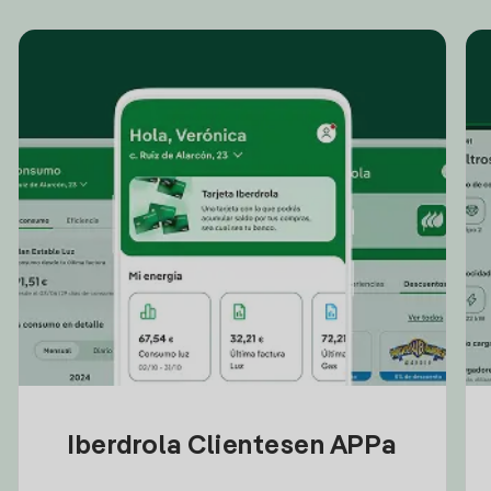
Iberdrola Clientesen APPa