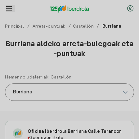
Principal
/
Arreta-puntuak
/
Castellón
/
Burriana
Burriana aldeko arreta-bulegoak eta
-puntuak
Hemengo udalerriak: Castellón
Oficina Iberdrola Burriana Calle Tarancon
Gaur egun itxita