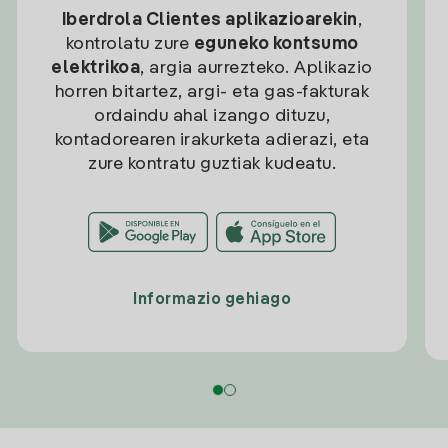
Iberdrola Clientes aplikazioarekin
,
kontrolatu zure
eguneko kontsumo
elektrikoa
, argia aurrezteko. Aplikazio
horren bitartez, argi- eta gas-fakturak
ordaindu ahal izango dituzu,
kontadorearen irakurketa adierazi, eta
zure kontratu guztiak kudeatu.
Informazio gehiago