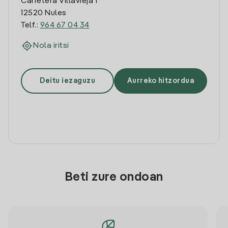
Carretera Villavieja 1
12520 Nules
Telf.:
964 67 04 34
Nola iritsi
Deitu iezaguzu
Aurreko hitzordua
Beti zure ondoan