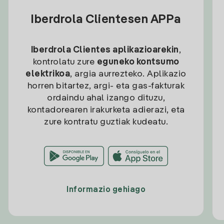
Iberdrola Clientesen APPa
Iberdrola Clientes aplikazioarekin
,
kontrolatu zure
eguneko kontsumo
elektrikoa
, argia aurrezteko. Aplikazio
horren bitartez, argi- eta gas-fakturak
ordaindu ahal izango dituzu,
kontadorearen irakurketa adierazi, eta
zure kontratu guztiak kudeatu.
Informazio gehiago