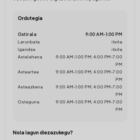
Ordutegia
Ostirala
9:00 AM
-
1:00 PM
Larunbata
itxita
Igandea
itxita
Astelehena
9:00 AM
-
1:00 PM
,
4:00 PM
-
7:00
PM
Asteartea
9:00 AM
-
1:00 PM
,
4:00 PM
-
7:00
PM
Asteazkena
9:00 AM
-
1:00 PM
,
4:00 PM
-
7:00
PM
Osteguna
9:00 AM
-
1:00 PM
,
4:00 PM
-
7:00
PM
Nola lagun diezazukegu?