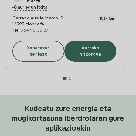
March
Gaur egun itxita
Carrer d'Ausiàs March, 9
5.24 km
12593 Moncofa
Tel:
964 96 05 87
Xehetasun
Aurreko
gehiago
hitzordua
Kudeatu zure energia eta
mugikortasuna Iberdrolaren gure
aplikazioekin