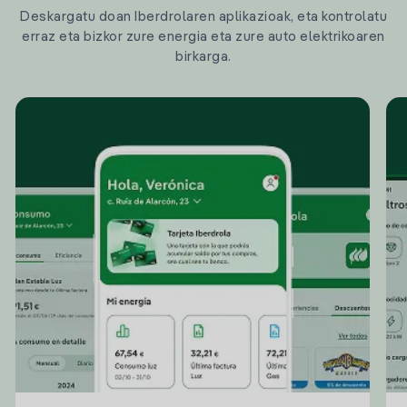
Deskargatu doan Iberdrolaren aplikazioak, eta kontrolatu
erraz eta bizkor zure energia eta zure auto elektrikoaren
birkarga.