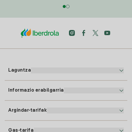
Laguntza
Informazio erabilgarria
Bezeroaren arreta
900 225 235
Argindar-tarifak
Gure App-a
94 646 01 25
Faktura Elektronikoa
91 919 52 73
Gas-tarifa