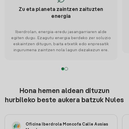
Zu eta planeta zaintzen zaituzten
energia
Iberdrolan, energia-eredu jasangarriaren alde
egiten dugu. Ezagutu energia berdeko zer soluzio
eskaintzen ditugun, baita etxetik edo enpresatik
ingurumena zaintzen nola lagun dezakezun ere.
Hona hemen aldean dituzun
hurbileko beste aukera batzuk Nules
Oficina Iberdrola Moncofa Calle Ausias