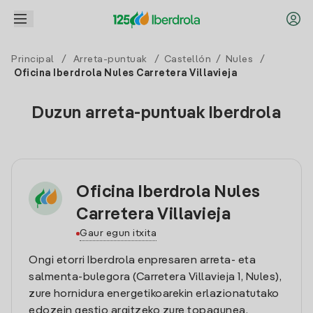
Principal
/
Arreta-puntuak
/
Castellón
/
Nules
/
Oficina Iberdrola Nules Carretera Villavieja
Duzun arreta-puntuak Iberdrola
Oficina Iberdrola Nules
Carretera Villavieja
Gaur egun itxita
Ongi etorri Iberdrola enpresaren arreta- eta
salmenta-bulegora (Carretera Villavieja 1, Nules),
zure hornidura energetikoarekin erlazionatutako
edozein gestio argitzeko zure topagunea.