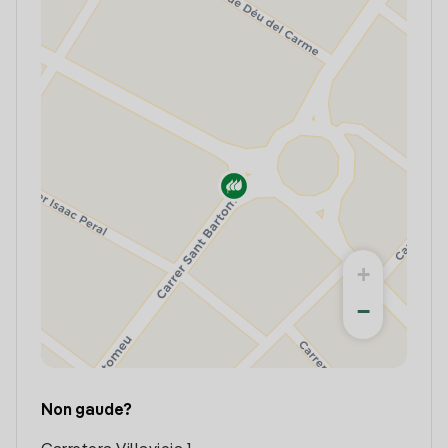
+
−
Non gaude?