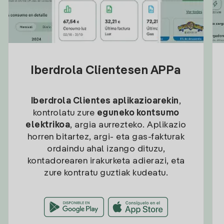
Iberdrola Clientesen APPa
Iberdrola Clientes aplikazioarekin
,
kontrolatu zure
eguneko kontsumo
elektrikoa
, argia aurrezteko. Aplikazio
horren bitartez, argi- eta gas-fakturak
ordaindu ahal izango dituzu,
kontadorearen irakurketa adierazi, eta
zure kontratu guztiak kudeatu.