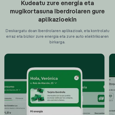
Kudeatu zure energia eta
mugikortasuna Iberdrolaren gure
aplikazioekin
Deskargatu doan Iberdrolaren aplikazioak, eta kontrolatu
erraz eta bizkor zure energia eta zure auto elektrikoaren
birkarga.