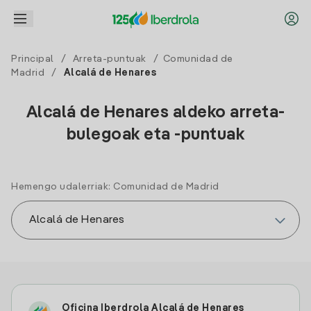
Principal
/
Arreta-puntuak
/
Comunidad de
Madrid
/
Alcalá de Henares
Alcalá de Henares aldeko arreta-
bulegoak eta -puntuak
Hemengo udalerriak: Comunidad de Madrid
Oficina Iberdrola Alcalá de Henares