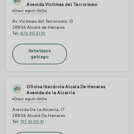
Avenida Víctimas del Terrorismo
Gaur egun itxita
Av. Víctimas del Terrorismo, 13
28806 Alcalá de Henares
Tel:
676 90 31 10
Xehetasun
gehiago
Oficina Iberdrola Alcala De Henares
Avenida de la Alcarria
Gaur egun itxita
Avenida De La Alcarria, 17
28806 Alcalá De Henares
Tel:
917 10 00 41