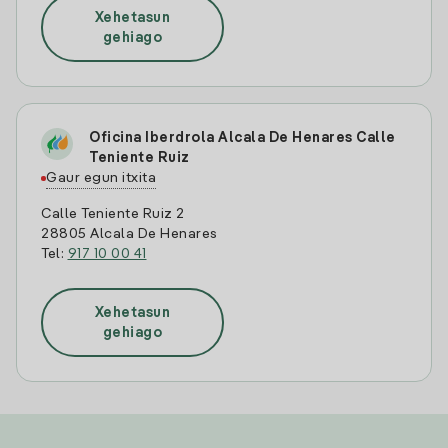
Xehetasun
gehiago
Oficina Iberdrola Alcala De Henares Calle
Teniente Ruiz
Gaur egun itxita
Calle Teniente Ruiz 2
28805 Alcala De Henares
Tel:
917 10 00 41
Xehetasun
gehiago