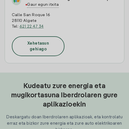
Gaur egun itxita
Calle San Roque 16
28110 Algete
Tel:
621 22 47 34
Xehetasun
gehiago
Kudeatu zure energia eta
mugikortasuna Iberdrolaren gure
aplikazioekin
Deskargatu doan Iberdrolaren aplikazioak, eta kontrolatu
erraz eta bizkor zure energia eta zure auto elektrikoaren