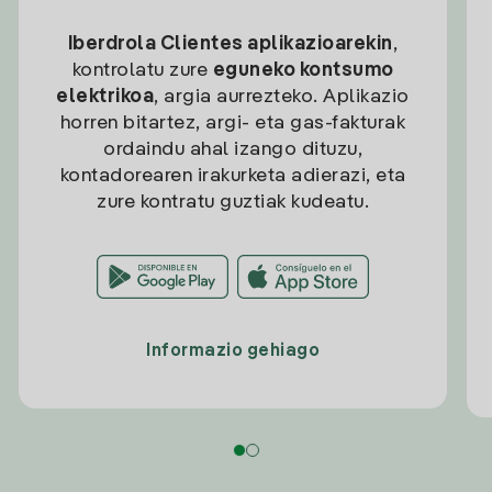
Iberdrola Clientes aplikazioarekin
,
kontrolatu zure
eguneko kontsumo
elektrikoa
, argia aurrezteko. Aplikazio
horren bitartez, argi- eta gas-fakturak
ordaindu ahal izango dituzu,
kontadorearen irakurketa adierazi, eta
zure kontratu guztiak kudeatu.
Informazio gehiago