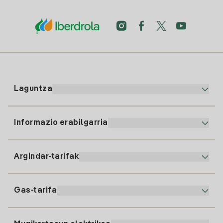
Laguntza
Informazio erabilgarria
Bezeroaren arreta
900 225 235
Argindar-tarifak
Gure App-a
94 646 01 25
Faktura Elektronikoa
91 919 52 73
Gas-tarifa
Online Plana
Argiaren alta
clientes@tuiberdrola.es
Planen Konparatzailea