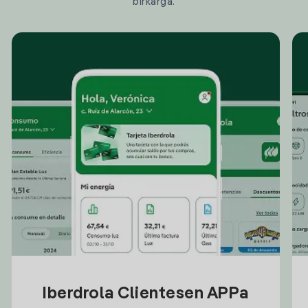
birkarga.
Iberdrola Clientesen APPa