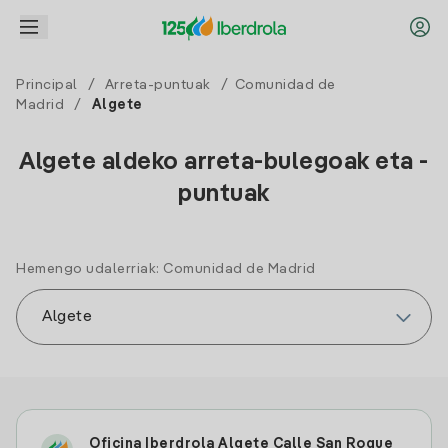
Principal
/
Arreta-puntuak
/
Comunidad de
Madrid
/
Algete
Algete aldeko arreta-bulegoak eta -
puntuak
Hemengo udalerriak: Comunidad de Madrid
Oficina Iberdrola Algete Calle San Roque