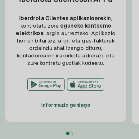
Iberdrola Clientesen APPa
Iberdrola Clientes aplikazioarekin
,
kontrolatu zure
eguneko kontsumo
elektrikoa
, argia aurrezteko. Aplikazio
horren bitartez, argi- eta gas-fakturak
ordaindu ahal izango dituzu,
kontadorearen irakurketa adierazi, eta
zure kontratu guztiak kudeatu.
Informazio gehiago