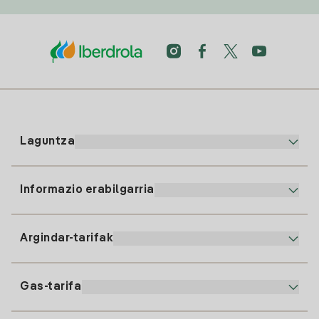
Laguntza
Informazio erabilgarria
Bezeroaren arreta
900 225 235
Argindar-tarifak
Gure App-a
94 646 01 25
Faktura Elektronikoa
91 919 52 73
Gas-tarifa
Online Plana
Argiaren alta
clientes@tuiberdrola.es