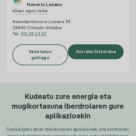
Honorio Lozano
Gaur egun itxita
Avenida Honorio Lozano 33
28400 Collado Villalba
Tel:
910 39 53 87
Xehetasun
Aurreko hitzordua
gehiago
Kudeatu zure energia eta
mugikortasuna Iberdrolaren gure
aplikazioekin
Deskargatu doan Iberdrolaren aplikazioak, eta kontrolatu