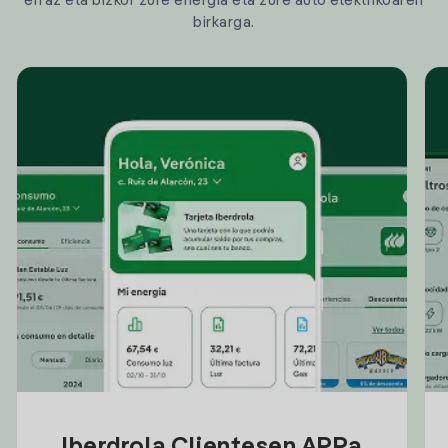
erraz eta bizkor zure energia eta zure auto elektrikoaren
birkarga.