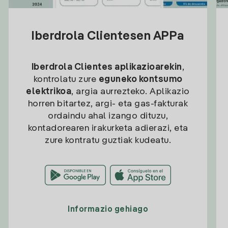
Iberdrola Clientesen APPa
Iberdrola Clientes aplikazioarekin
,
kontrolatu zure
eguneko kontsumo
elektrikoa
, argia aurrezteko. Aplikazio
horren bitartez, argi- eta gas-fakturak
ordaindu ahal izango dituzu,
kontadorearen irakurketa adierazi, eta
zure kontratu guztiak kudeatu.
Informazio gehiago