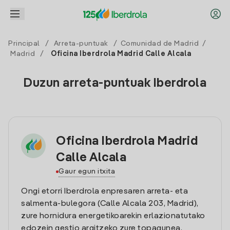
Principal
/
Arreta-puntuak
/
Comunidad de Madrid
/
Madrid
/
Oficina Iberdrola Madrid Calle Alcala
Duzun arreta-puntuak Iberdrola
Oficina Iberdrola Madrid
Calle Alcala
Gaur egun itxita
Ongi etorri Iberdrola enpresaren arreta- eta
salmenta-bulegora (Calle Alcala 203, Madrid),
zure hornidura energetikoarekin erlazionatutako
edozein gestio argitzeko zure topagunea.