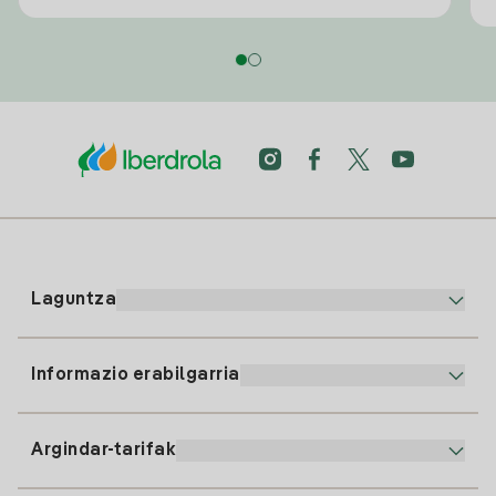
Laguntza
Informazio erabilgarria
Bezeroaren arreta
900 225 235
Argindar-tarifak
Gure App-a
94 646 01 25