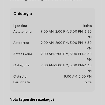
Ordutegia
Igandea
itxita
Astelehena
9:00 AM
-
2:00 PM
,
3:00 PM
-
6:30
PM
Asteartea
9:00 AM
-
2:00 PM
,
3:00 PM
-
6:30
PM
Asteazkena
9:00 AM
-
2:00 PM
,
3:00 PM
-
6:30
PM
Osteguna
9:00 AM
-
2:00 PM
,
3:00 PM
-
6:30
PM
Ostirala
9:00 AM
-
2:00 PM
Larunbata
itxita
Nola lagun diezazukegu?