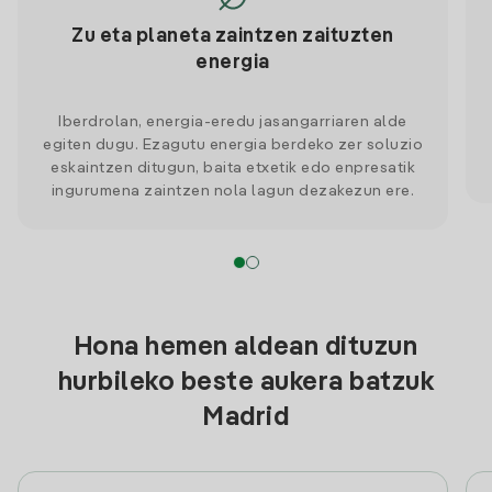
Zu eta planeta zaintzen zaituzten
energia
Iberdrolan, energia-eredu jasangarriaren alde
egiten dugu. Ezagutu energia berdeko zer soluzio
eskaintzen ditugun, baita etxetik edo enpresatik
ingurumena zaintzen nola lagun dezakezun ere.
Hona hemen aldean dituzun
hurbileko beste aukera batzuk
Madrid