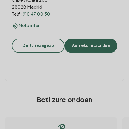
Calle Alcala 203
28028 Madrid
Telf.:
910 47 00 30
Nola iritsi
Deitu iezaguzu
Aurreko hitzordua
Beti zure ondoan