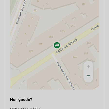
+
−
Non gaude?