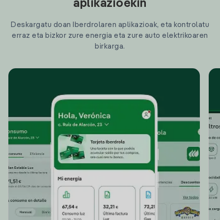
aplikazioekin
Deskargatu doan Iberdrolaren aplikazioak, eta kontrolatu
erraz eta bizkor zure energia eta zure auto elektrikoaren
birkarga.