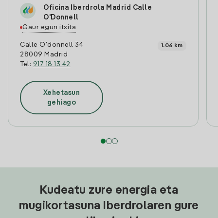
Oficina Iberdrola Madrid Calle
O'Donnell
Gaur egun itxita
Calle O'donnell 34
1.06 km
28009 Madrid
Tel:
917 18 13 42
Xehetasun
gehiago
Kudeatu zure energia eta
mugikortasuna Iberdrolaren gure