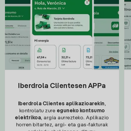
Iberdrola Clientesen APPa
Iberdrola Clientes aplikazioarekin
,
kontrolatu zure
eguneko kontsumo
elektrikoa
, argia aurrezteko. Aplikazio
horren bitartez, argi- eta gas-fakturak