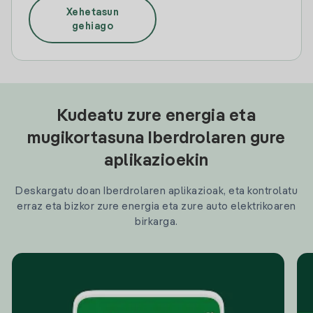
Xehetasun
gehiago
Kudeatu zure energia eta
mugikortasuna Iberdrolaren gure
aplikazioekin
Deskargatu doan Iberdrolaren aplikazioak, eta kontrolatu
erraz eta bizkor zure energia eta zure auto elektrikoaren
birkarga.