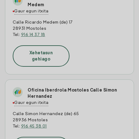
Medem
Gaur egun itxita
Calle Ricardo Medem (de) 17
28931 Mostoles
Tel:
916 14 37 18
Xehetasun
gehiago
Oficina Iberdrola Mostoles Calle Simon
Hernandez
Gaur egun itxita
Calle Simon Hernandez (de) 65
28936 Mostoles
Tel:
916 45 38 01