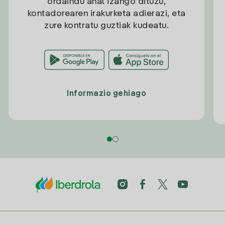
ordaindu ahal izango dituzu,
kontadorearen irakurketa adierazi, eta
zure kontratu guztiak kudeatu.
Informazio gehiago