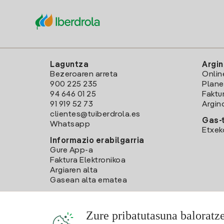
Laguntza
Argin
Bezeroaren arreta
Onlin
900 225 235
Plane
94 646 01 25
Faktu
91 919 52 73
Argin
clientes@tuiberdrola.es
Gas-t
Whatsapp
Etxek
Informazio erabilgarria
Gure App-a
Faktura Elektronikoa
Argiaren alta
Gasean alta ematea
Zure pribatutasuna baloratz