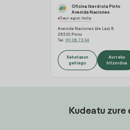
Oficina Iberdrola Pinto
Avenida Naciones
Gaur egun itxita
Avenida Naciones (de Las) 8
28320 Pinto
Tel:
911 08 73 54
Xehetasun
Aurreko
gehiago
hitzordua
Kudeatu zure 