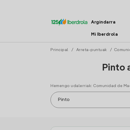
Argindarra
Mi Iberdrola
Principal
/
Arreta-puntuak
/
Comuni
Pinto 
Hemengo udalerriak: Comunidad de Ma