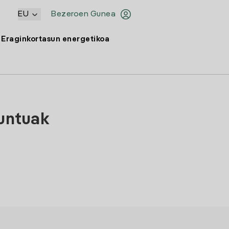
EU
Bezeroen Gunea
Eraginkortasun energetikoa
puntuak