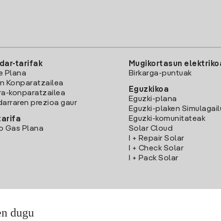
dar-tarifak
Mugikortasun elektriko
e Plana
Birkarga-puntuak
n Konparatzailea
Eguzkikoa
ra-konparatzailea
Eguzki-plana
darraren prezioa gaur
Eguzki-plaken Simulagai
Eguzki-komunitateak
arifa
o Gas Plana
Solar Cloud
I + Repair Solar
I + Check Solar
I + Pack Solar
en dugu
Deskargatu Iberdrola Clientes App-a