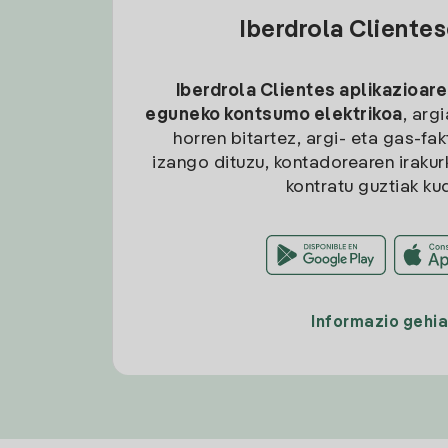
Iberdrola Cliente
Iberdrola Clientes aplikazioare
eguneko kontsumo elektrikoa
, arg
horren bitartez, argi- eta gas-fa
izango dituzu, kontadorearen irakurk
kontratu guztiak ku
Informazio gehi