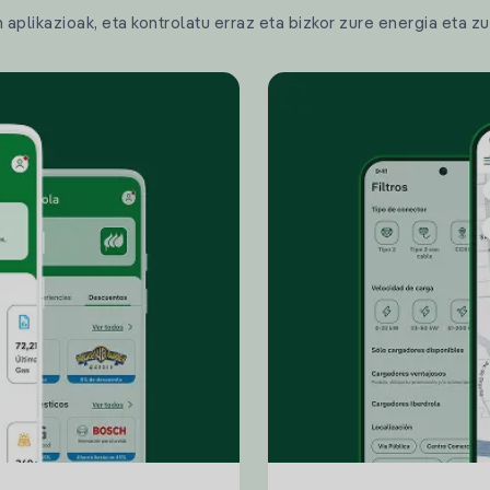
plikazioak, eta kontrolatu erraz eta bizkor zure energia eta zu