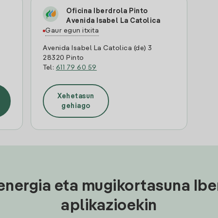
Oficina Iberdrola Pinto
Avenida Isabel La Catolica
Gaur egun itxita
Avenida Isabel La Catolica (de) 3
28320 Pinto
Tel:
611 79 60 59
Xehetasun
gehiago
energia eta mugikortasuna Ibe
aplikazioekin