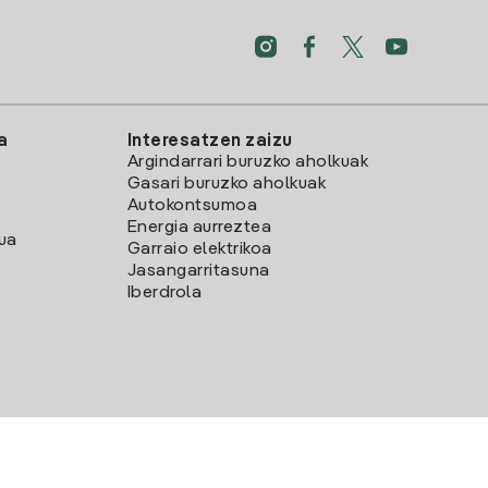
a
Interesatzen zaizu
Argindarrari buruzko aholkuak
Gasari buruzko aholkuak
Autokontsumoa
Energia aurreztea
lua
Garraio elektrikoa
Jasangarritasuna
Iberdrola