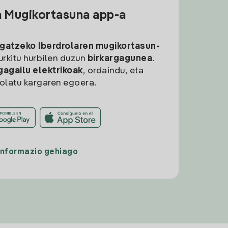
a Mugikortasuna app-a
rgatzeko
Iberdrolaren mugikortasun-
aurkitu hurbilen duzun
birkargagunea
.
gagailu elektrikoak
, ordaindu, eta
rolatu kargaren egoera.
Informazio gehiago