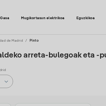
Gasa
Mugikortasun elektrikoa
Eguzkikoa
dad de Madrid
/
Pinto
aldeko arreta-bulegoak eta -
drid