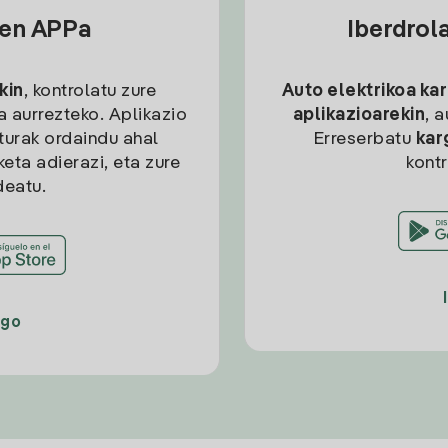
sen APPa
Iberdrol
kin
, kontrolatu zure
Auto elektrikoa ka
ia aurrezteko. Aplikazio
aplikazioarekin
, 
kturak ordaindu ahal
Erreserbatu
kar
eta adierazi, eta zure
kont
deatu.
ago