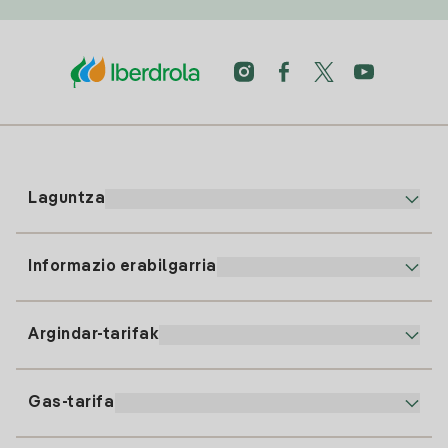
Laguntza
Informazio erabilgarria
Bezeroaren arreta
900 225 235
Argindar-tarifak
Gure App-a
94 646 01 25
Faktura Elektronikoa
91 919 52 73
Gas-tarifa
Online Plana
Argiaren alta
clientes@tuiberdrola.es