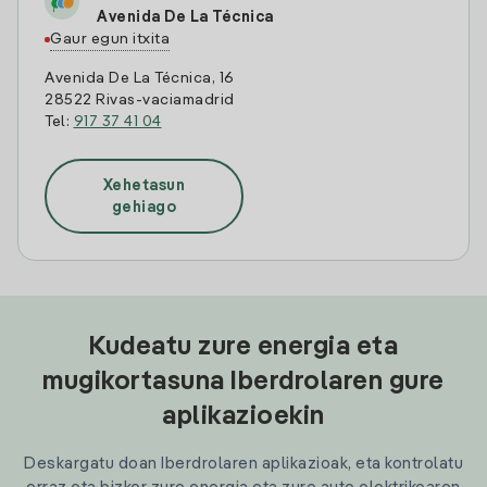
Avenida De La Técnica
Gaur egun itxita
Avenida De La Técnica, 16
28522 Rivas-vaciamadrid
Tel:
917 37 41 04
Xehetasun
gehiago
Kudeatu zure energia eta
mugikortasuna Iberdrolaren gure
aplikazioekin
Deskargatu doan Iberdrolaren aplikazioak, eta kontrolatu