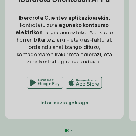
Iberdrola Clientesen APPa
Iberdrola Clientes aplikazioarekin
,
kontrolatu zure
eguneko kontsumo
elektrikoa
, argia aurrezteko. Aplikazio
horren bitartez, argi- eta gas-fakturak
ordaindu ahal izango dituzu,
kontadorearen irakurketa adierazi, eta
zure kontratu guztiak kudeatu.
Informazio gehiago