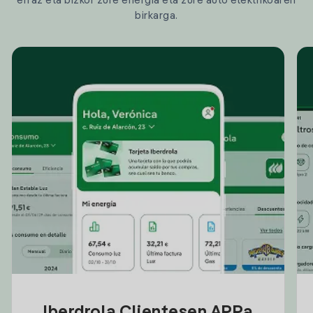
erraz eta bizkor zure energia eta zure auto elektrikoaren
birkarga.