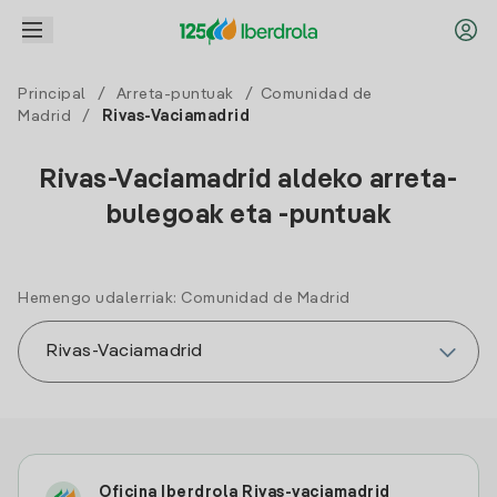
Principal
/
Arreta-puntuak
/
Comunidad de
Madrid
/
Rivas-Vaciamadrid
Rivas-Vaciamadrid aldeko arreta-
bulegoak eta -puntuak
Hemengo udalerriak: Comunidad de Madrid
Oficina Iberdrola Rivas-vaciamadrid