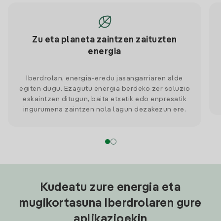
Zu eta planeta zaintzen zaituzten
energia
Iberdrolan, energia-eredu jasangarriaren alde
egiten dugu. Ezagutu energia berdeko zer soluzio
eskaintzen ditugun, baita etxetik edo enpresatik
ingurumena zaintzen nola lagun dezakezun ere.
Kudeatu zure energia eta
mugikortasuna Iberdrolaren gure
aplikazioekin