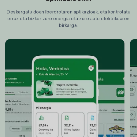
Deskargatu doan Iberdrolaren aplikazioak, eta kontrolatu
erraz eta bizkor zure energia eta zure auto elektrikoaren
birkarga.