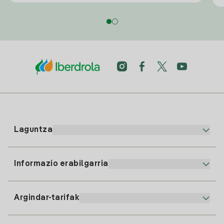
Laguntza
Informazio erabilgarria
Bezeroaren arreta
900 225 235
Argindar-tarifak
Gure App-a
94 646 01 25