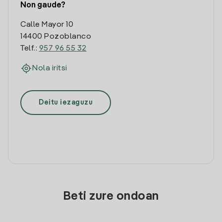
Non gaude?
Calle Mayor 10
14400 Pozoblanco
Telf.:
957 96 55 32
Nola iritsi
Deitu iezaguzu
Beti zure ondoan