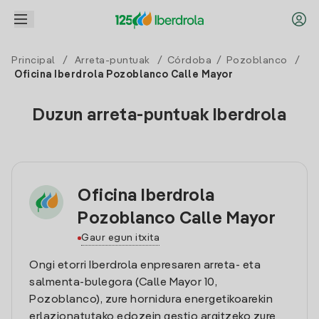
Principal
/
Arreta-puntuak
/
Córdoba
/
Pozoblanco
/
Oficina Iberdrola Pozoblanco Calle Mayor
Duzun arreta-puntuak Iberdrola
Oficina Iberdrola
Pozoblanco Calle Mayor
Gaur egun itxita
Ongi etorri Iberdrola enpresaren arreta- eta
salmenta-bulegora (Calle Mayor 10,
Pozoblanco), zure hornidura energetikoarekin
erlazionatutako edozein gestio argitzeko zure