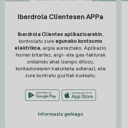
Iberdrola Clientesen APPa
Iberdrola Clientes aplikazioarekin
,
kontrolatu zure
eguneko kontsumo
elektrikoa
, argia aurrezteko. Aplikazio
horren bitartez, argi- eta gas-fakturak
ordaindu ahal izango dituzu,
kontadorearen irakurketa adierazi, eta
zure kontratu guztiak kudeatu.
Informazio gehiago