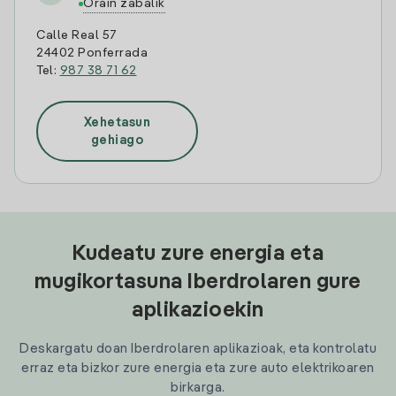
Orain zabalik
Calle Real 57
24402 Ponferrada
Tel:
987 38 71 62
Xehetasun
gehiago
Kudeatu zure energia eta
mugikortasuna Iberdrolaren gure
aplikazioekin
Deskargatu doan Iberdrolaren aplikazioak, eta kontrolatu
erraz eta bizkor zure energia eta zure auto elektrikoaren
birkarga.