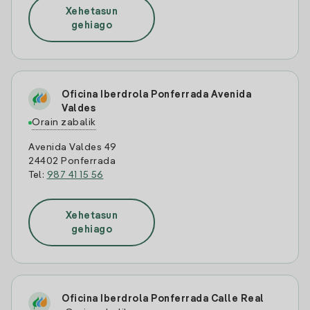
Xehetasun
gehiago
Oficina Iberdrola Ponferrada Avenida
Valdes
Orain zabalik
Avenida Valdes 49
24402 Ponferrada
Tel:
987 41 15 56
Xehetasun
gehiago
Oficina Iberdrola Ponferrada Calle Real