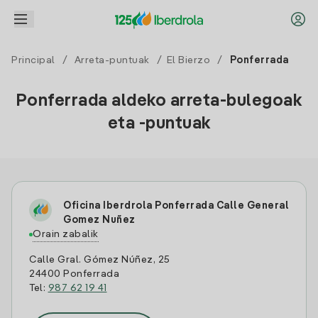
Principal
/
Arreta-puntuak
/
El Bierzo
/
Ponferrada
Ponferrada aldeko arreta-bulegoak
eta -puntuak
Oficina Iberdrola Ponferrada Calle General
Gomez Nuñez
Orain zabalik
Calle Gral. Gómez Núñez, 25
24400 Ponferrada
Tel:
987 62 19 41