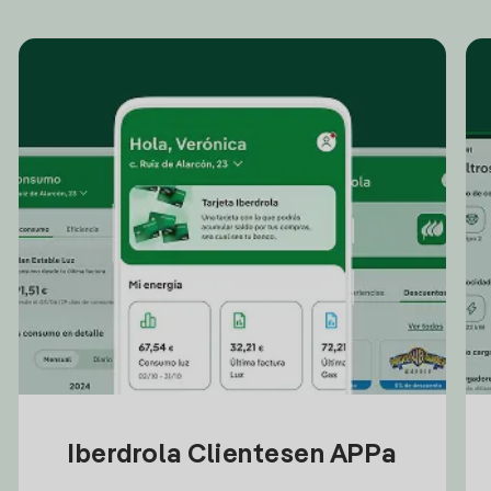
Iberdrola Clientesen APPa