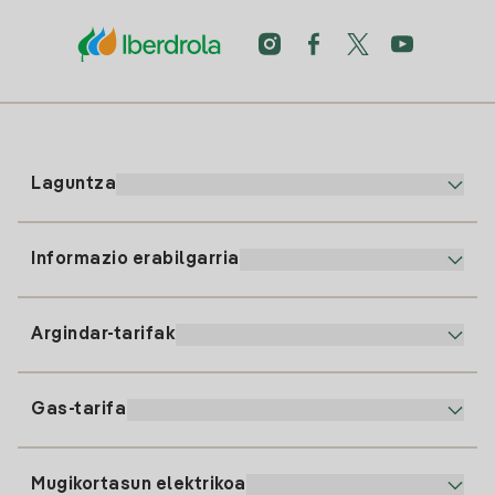
Laguntza
Informazio erabilgarria
Bezeroaren arreta
900 225 235
Argindar-tarifak
Gure App-a
94 646 01 25
Faktura Elektronikoa
91 919 52 73
Gas-tarifa
Online Plana
Argiaren alta
clientes@tuiberdrola.es
Planen Konparatzailea
Gasean alta ematea
Mugikortasun elektrikoa