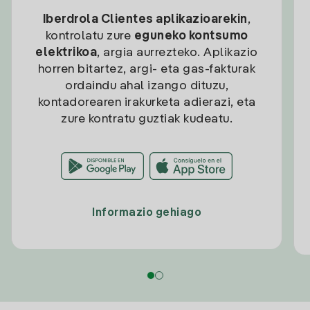
Iberdrola Clientes aplikazioarekin
,
kontrolatu zure
eguneko kontsumo
elektrikoa
, argia aurrezteko. Aplikazio
horren bitartez, argi- eta gas-fakturak
ordaindu ahal izango dituzu,
kontadorearen irakurketa adierazi, eta
zure kontratu guztiak kudeatu.
Informazio gehiago