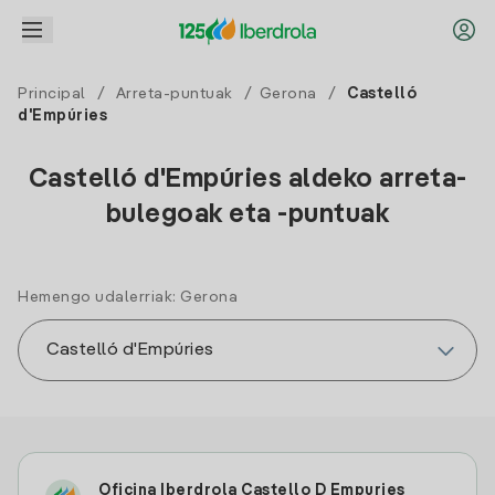
Principal
/
Arreta-puntuak
/
Gerona
/
Castelló
d'Empúries
Castelló d'Empúries aldeko arreta-
bulegoak eta -puntuak
Hemengo udalerriak: Gerona
Oficina Iberdrola Castello D Empuries