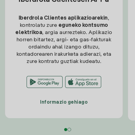
Iberdrola Clientesen APPa
Iberdrola Clientes aplikazioarekin
,
kontrolatu zure
eguneko kontsumo
elektrikoa
, argia aurrezteko. Aplikazio
horren bitartez, argi- eta gas-fakturak
ordaindu ahal izango dituzu,
kontadorearen irakurketa adierazi, eta
zure kontratu guztiak kudeatu.
Informazio gehiago