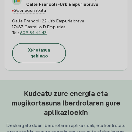
Calle Francoli -Urb Empuriabrava
Gaur egun itxita
Calle Francoli 22 Urb Empuriabrava
17487 Castello D Empuries
Tel:
609 84 44 43
Xehetasun
gehiago
Kudeatu zure energia eta
mugikortasuna Iberdrolaren gure
aplikazioekin
Deskargatu doan Iberdrolaren aplikazioak, eta kontrolatu