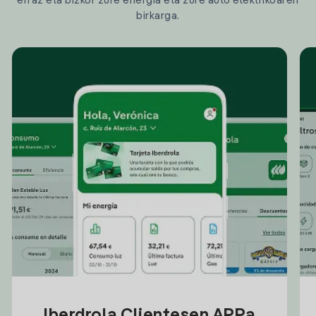
erraz eta bizkor zure energia eta zure auto elektrikoaren
birkarga.