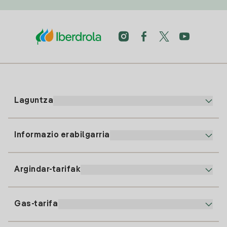
Laguntza
Informazio erabilgarria
Bezeroaren arreta
900 225 235
Argindar-tarifak
Gure App-a
94 646 01 25
Faktura Elektronikoa
91 919 52 73
Gas-tarifa
Online Plana
Argiaren alta
clientes@tuiberdrola.es