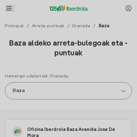
Principal
/
Arreta-puntuak
/
Granada
/
Baza
Baza aldeko arreta-bulegoak eta -
puntuak
Hemengo udalerriak: Granada
Oficina Iberdrola Baza Avenida Jose De
Mora