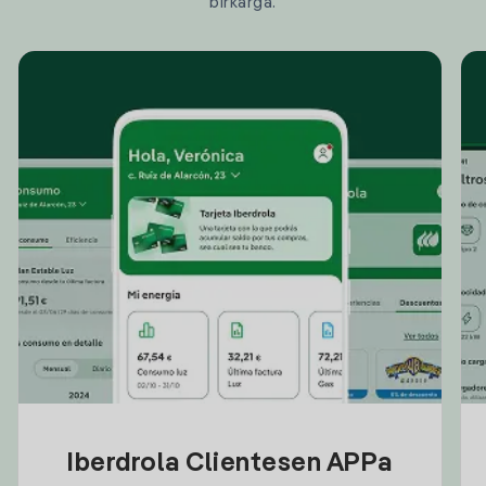
birkarga.
Iberdrola Clientesen APPa