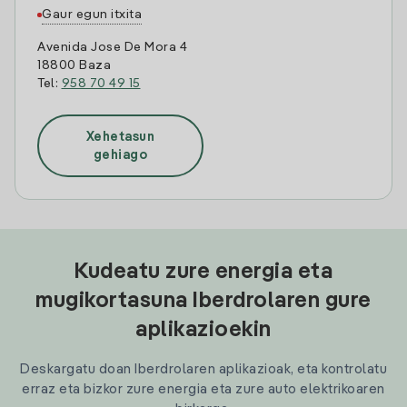
Gaur egun itxita
Avenida Jose De Mora 4
18800 Baza
Tel:
958 70 49 15
Xehetasun
gehiago
Kudeatu zure energia eta
mugikortasuna Iberdrolaren gure
aplikazioekin
Deskargatu doan Iberdrolaren aplikazioak, eta kontrolatu
erraz eta bizkor zure energia eta zure auto elektrikoaren