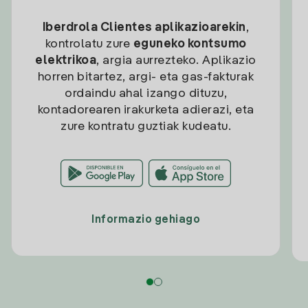
Iberdrola Clientes aplikazioarekin
,
kontrolatu zure
eguneko kontsumo
elektrikoa
, argia aurrezteko. Aplikazio
horren bitartez, argi- eta gas-fakturak
ordaindu ahal izango dituzu,
kontadorearen irakurketa adierazi, eta
zure kontratu guztiak kudeatu.
Informazio gehiago