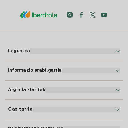
Laguntza
Informazio erabilgarria
Bezeroaren arreta
900 225 235
Argindar-tarifak
Gure App-a
94 646 01 25
Faktura Elektronikoa
91 919 52 73
Gas-tarifa
Online Plana
Argiaren alta
clientes@tuiberdrola.es
Planen Konparatzailea