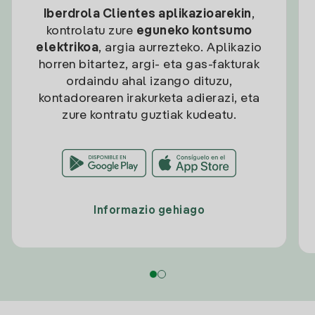
Iberdrola Clientes aplikazioarekin
,
kontrolatu zure
eguneko kontsumo
elektrikoa
, argia aurrezteko. Aplikazio
horren bitartez, argi- eta gas-fakturak
ordaindu ahal izango dituzu,
kontadorearen irakurketa adierazi, eta
zure kontratu guztiak kudeatu.
Informazio gehiago