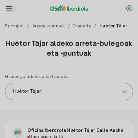
Principal
/
Arreta-puntuak
/
Granada
/
Huétor Tájar
Huétor Tájar aldeko arreta-bulegoak
eta -puntuak
Hemengo udalerriak: Granada
Oficina Iberdrola Huétor Tájar Calle Ancha
Gaur egun itxita