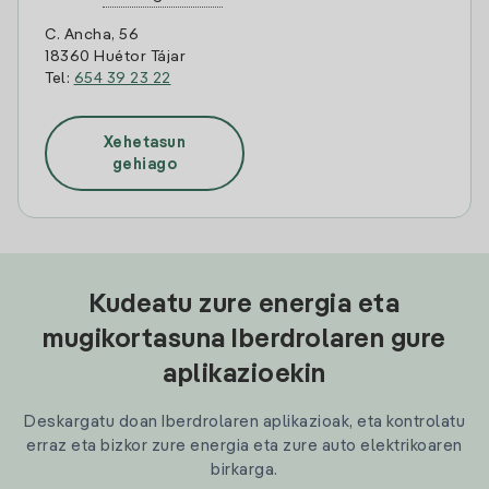
C. Ancha, 56
18360 Huétor Tájar
Tel:
654 39 23 22
Xehetasun
gehiago
Kudeatu zure energia eta
mugikortasuna Iberdrolaren gure
aplikazioekin
Deskargatu doan Iberdrolaren aplikazioak, eta kontrolatu
erraz eta bizkor zure energia eta zure auto elektrikoaren
birkarga.