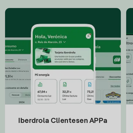
Iberdrola Clientesen APPa