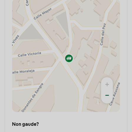
+
−
Non gaude?