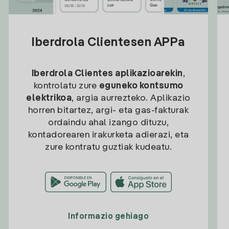
Iberdrola Clientesen APPa
Iberdrola Clientes aplikazioarekin
,
kontrolatu zure
eguneko kontsumo
elektrikoa
, argia aurrezteko. Aplikazio
horren bitartez, argi- eta gas-fakturak
ordaindu ahal izango dituzu,
kontadorearen irakurketa adierazi, eta
zure kontratu guztiak kudeatu.
Informazio gehiago