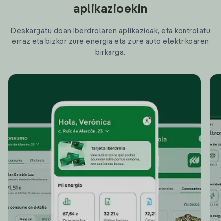
aplikazioekin
Deskargatu doan Iberdrolaren aplikazioak, eta kontrolatu
erraz eta bizkor zure energia eta zure auto elektrikoaren
birkarga.