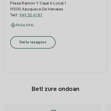
Plaza Ramon Y Cajal 6 Local 1
19200 Azuqueca De Henares
Telf.:
949 20 61 87
Nola iritsi
Deitu iezaguzu
Beti zure ondoan