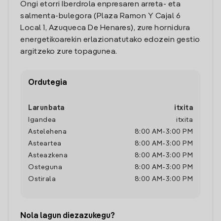
Ongi etorri Iberdrola enpresaren arreta- eta
salmenta-bulegora (Plaza Ramon Y Cajal 6
Local 1, Azuqueca De Henares), zure hornidura
energetikoarekin erlazionatutako edozein gestio
argitzeko zure topagunea.
Ordutegia
Larunbata
itxita
Igandea
itxita
Astelehena
8:00 AM
-
3:00 PM
Asteartea
8:00 AM
-
3:00 PM
Asteazkena
8:00 AM
-
3:00 PM
Osteguna
8:00 AM
-
3:00 PM
Ostirala
8:00 AM
-
3:00 PM
Nola lagun diezazukegu?