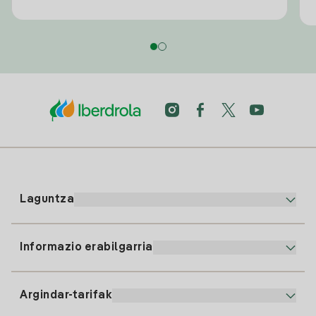
Laguntza
Informazio erabilgarria
Bezeroaren arreta
900 225 235
Argindar-tarifak
Gure App-a
94 646 01 25