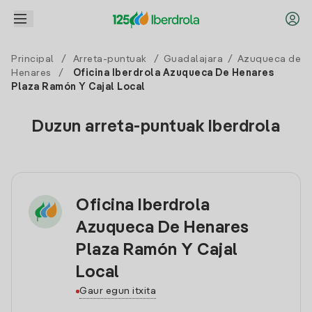
Principal
/
Arreta-puntuak
/
Guadalajara
/
Azuqueca de
Henares
/
Oficina Iberdrola Azuqueca De Henares
Plaza Ramón Y Cajal Local
Duzun arreta-puntuak Iberdrola
Oficina Iberdrola
Azuqueca De Henares
Plaza Ramón Y Cajal
Local
Gaur egun itxita