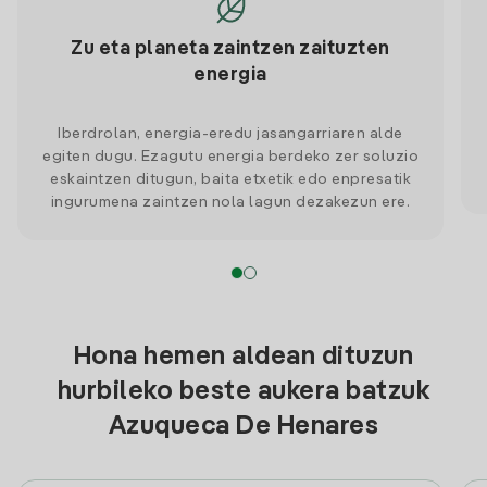
Zu eta planeta zaintzen zaituzten
energia
Iberdrolan, energia-eredu jasangarriaren alde
egiten dugu. Ezagutu energia berdeko zer soluzio
eskaintzen ditugun, baita etxetik edo enpresatik
ingurumena zaintzen nola lagun dezakezun ere.
Hona hemen aldean dituzun
hurbileko beste aukera batzuk
Azuqueca De Henares