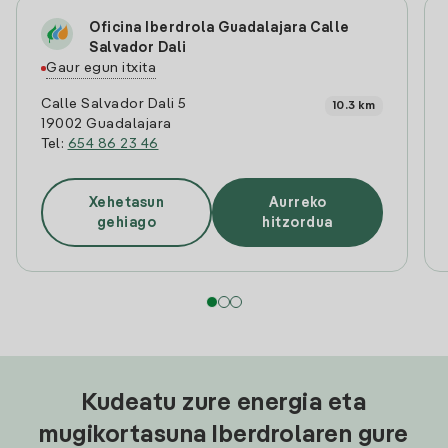
Oficina Iberdrola Guadalajara Calle
Salvador Dali
Gaur egun itxita
Calle Salvador Dali 5
10.3 km
19002 Guadalajara
Tel:
654 86 23 46
Xehetasun
Aurreko
gehiago
hitzordua
Kudeatu zure energia eta
mugikortasuna Iberdrolaren gure