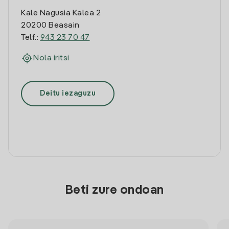
Kale Nagusia Kalea 2
20200 Beasain
Telf.:
943 23 70 47
Nola iritsi
Deitu iezaguzu
Beti zure ondoan