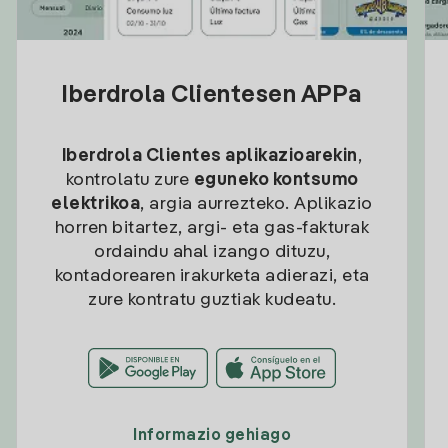
Iberdrola Clientesen APPa
Iberdrola Clientes aplikazioarekin
,
kontrolatu zure
eguneko kontsumo
elektrikoa
, argia aurrezteko. Aplikazio
horren bitartez, argi- eta gas-fakturak
ordaindu ahal izango dituzu,
kontadorearen irakurketa adierazi, eta
zure kontratu guztiak kudeatu.
Informazio gehiago