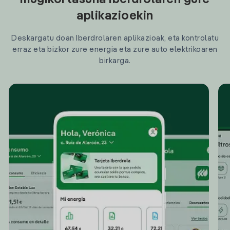
mugikortasuna Iberdrolaren gure
aplikazioekin
Deskargatu doan Iberdrolaren aplikazioak, eta kontrolatu
erraz eta bizkor zure energia eta zure auto elektrikoaren
birkarga.