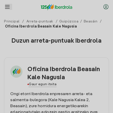
Principal
/
Arreta-puntuak
/
Guipúzcoa
/
Beasáin
/
Oficina Iberdrola Beasain Kale Nagusia
Duzun arreta-puntuak Iberdrola
Oficina Iberdrola Beasain
Kale Nagusia
Gaur egun itxita
Ongi etorri Iberdrola enpresaren arreta- eta
salmenta-bulegora (Kale Nagusia Kalea 2,
Beasain), zure hornidura energetikoarekin
erlazionatutako edozein gestio argitzeko zure