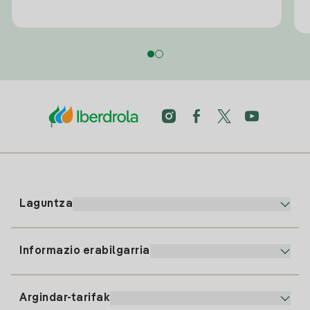
Laguntza
Informazio erabilgarria
Bezeroaren arreta
900 225 235
Argindar-tarifak
Gure App-a