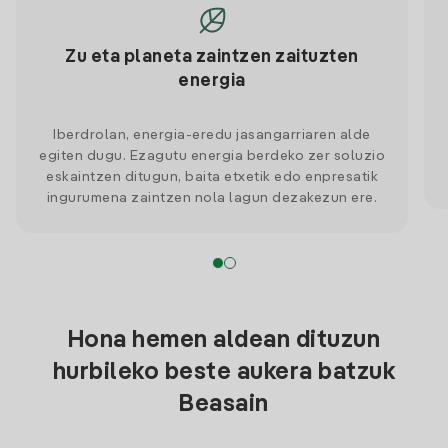
Zu eta planeta zaintzen zaituzten
energia
Iberdrolan, energia-eredu jasangarriaren alde
egiten dugu. Ezagutu energia berdeko zer soluzio
eskaintzen ditugun, baita etxetik edo enpresatik
ingurumena zaintzen nola lagun dezakezun ere.
Hona hemen aldean dituzun
hurbileko beste aukera batzuk
Beasain