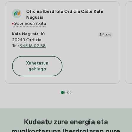
Oficina Iberdrola Ordizia Calle Kale
Nagusia
Gaur egun itxita
Kale Nagusia, 10
1.4 km
20240 Ordizia
Tel:
943 16 02 88
Xehetasun
gehiago
Kudeatu zure energia eta