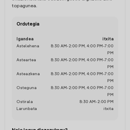
topagunea.
Ordutegia
Igandea
itxita
Astelehena
8:30 AM
-
2:00 PM
,
4:00 PM
-
7:00
PM
Asteartea
8:30 AM
-
2:00 PM
,
4:00 PM
-
7:00
PM
Asteazkena
8:30 AM
-
2:00 PM
,
4:00 PM
-
7:00
PM
Osteguna
8:30 AM
-
2:00 PM
,
4:00 PM
-
7:00
PM
Ostirala
8:30 AM
-
2:00 PM
Larunbata
itxita