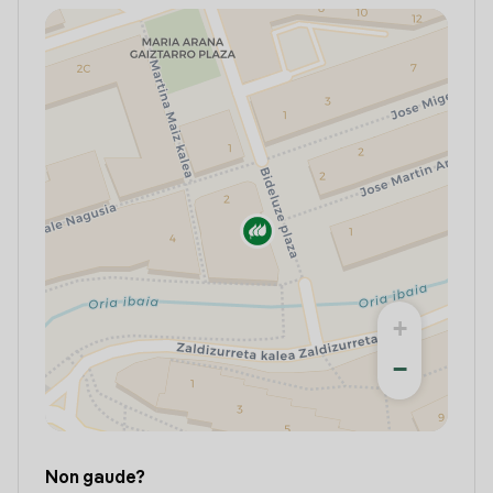
+
−
Non gaude?