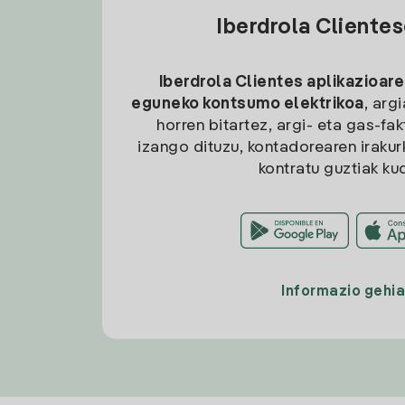
Iberdrola Cliente
Iberdrola Clientes aplikazioare
eguneko kontsumo elektrikoa
, arg
horren bitartez, argi- eta gas-fa
izango dituzu, kontadorearen irakurk
kontratu guztiak ku
Informazio gehi