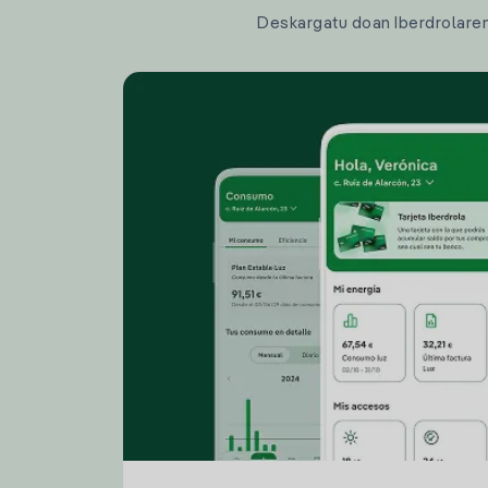
Deskargatu doan Iberdrolaren a