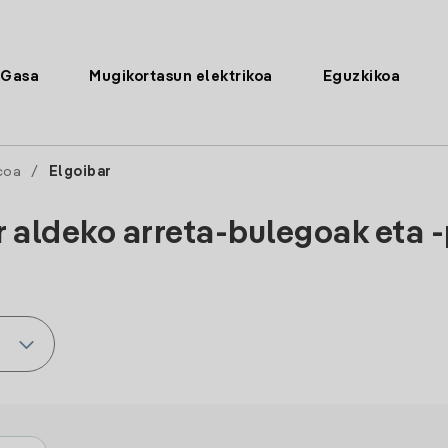
Gasa
Mugikortasun elektrikoa
Eguzkikoa
coa
/
Elgoibar
r aldeko arreta-bulegoak eta 