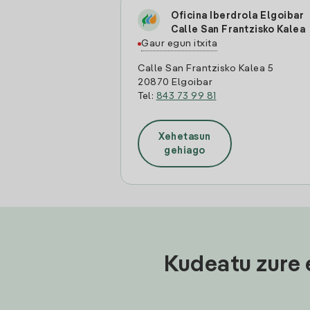
Oficina Iberdrola Elgoibar
Calle San Frantzisko Kalea
Gaur egun itxita
Calle San Frantzisko Kalea 5
20870 Elgoibar
Tel:
843 73 99 81
Xehetasun
gehiago
Kudeatu zure 