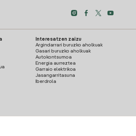
a
Interesatzen zaizu
Argindarrari buruzko aholkuak
Gasari buruzko aholkuak
Autokontsumoa
Energia aurreztea
lua
Garraio elektrikoa
Jasangarritasuna
Iberdrola