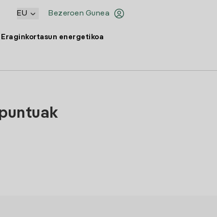
EU
Bezeroen Gunea
Eraginkortasun energetikoa
-puntuak