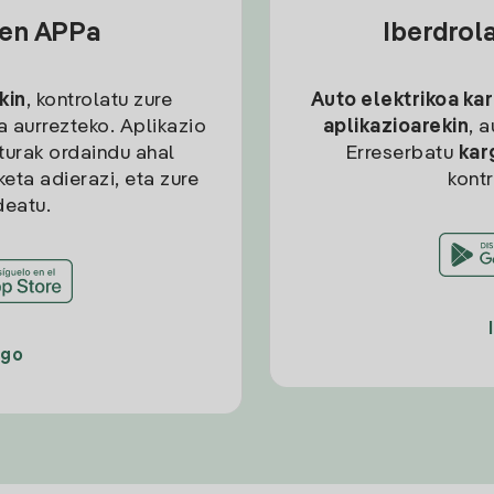
sen APPa
Iberdrol
kin
, kontrolatu zure
Auto elektrikoa ka
ia aurrezteko. Aplikazio
aplikazioarekin
, 
kturak ordaindu ahal
Erreserbatu
kar
eta adierazi, eta zure
kont
deatu.
ago