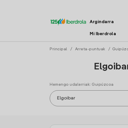
Argindarra
Mi Iberdrola
Principal
/
Arreta-puntuak
/
Guipúz
Elgoiba
Hemengo udalerriak: Guipúzcoa