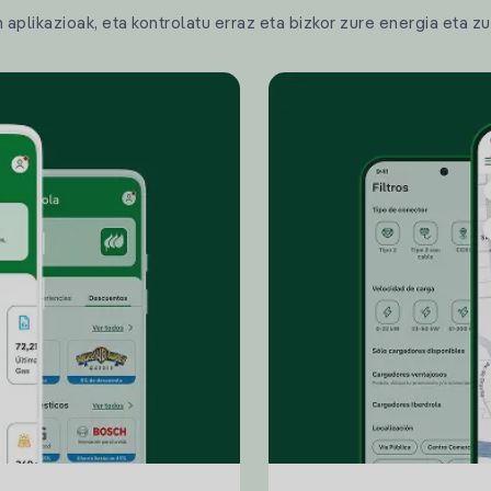
plikazioak, eta kontrolatu erraz eta bizkor zure energia eta zu