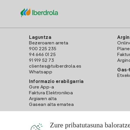
Laguntza
Argin
Bezeroaren arreta
Onlin
900 225 235
Plane
94 646 01 25
Faktu
91 919 52 73
Argin
clientes@tuiberdrola.es
Gas-t
Whatsapp
Etxek
Informazio erabilgarria
Gure App-a
Faktura Elektronikoa
Argiaren alta
Gasean alta ematea
Zure pribatutasuna baloratz