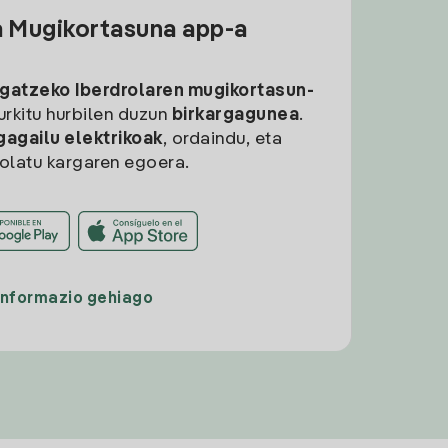
a Mugikortasuna app-a
rgatzeko
Iberdrolaren mugikortasun-
aurkitu hurbilen duzun
birkargagunea
.
gagailu elektrikoak
, ordaindu, eta
rolatu kargaren egoera.
Informazio gehiago