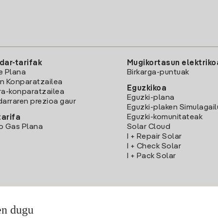
dar-tarifak
Mugikortasun elektriko
e Plana
Birkarga-puntuak
n Konparatzailea
Eguzkikoa
ra-konparatzailea
Eguzki-plana
darraren prezioa gaur
Eguzki-plaken Simulagai
Eguzki-komunitateak
arifa
o Gas Plana
Solar Cloud
I + Repair Solar
I + Check Solar
I + Pack Solar
en dugu
Deskargatu Iberdrola Clientes App-a