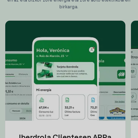
erraz eta bizkor zure energia eta zure auto elektrikoaren
birkarga.