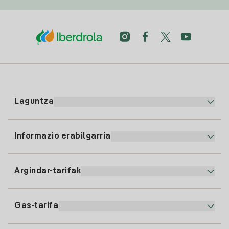
Laguntza
Informazio erabilgarria
Bezeroaren arreta
900 225 235
Argindar-tarifak
Gure App-a
94 646 01 25
Faktura Elektronikoa
91 919 52 73
Gas-tarifa
Online Plana
Argiaren alta
clientes@tuiberdrola.es