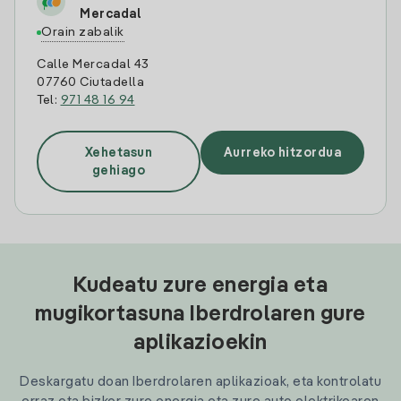
Mercadal
Orain zabalik
Calle Mercadal 43
07760 Ciutadella
Tel:
971 48 16 94
Xehetasun
Aurreko hitzordua
gehiago
Kudeatu zure energia eta
mugikortasuna Iberdrolaren gure
aplikazioekin
Deskargatu doan Iberdrolaren aplikazioak, eta kontrolatu