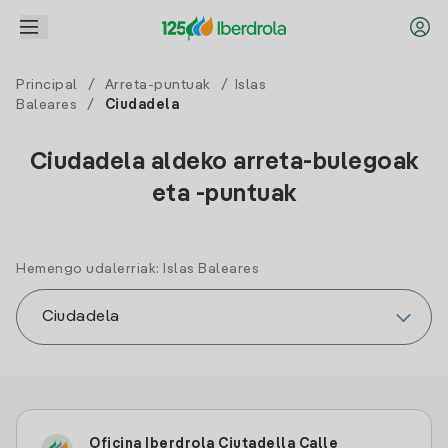
Principal
/
Arreta-puntuak
/
Islas
Baleares
/
Ciudadela
Ciudadela aldeko arreta-bulegoak
eta -puntuak
Hemengo udalerriak: Islas Baleares
Oficina Iberdrola Ciutadella Calle