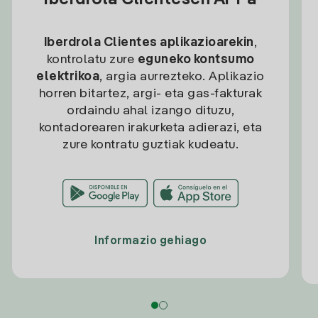
Iberdrola Clientesen APPa
Iberdrola Clientes aplikazioarekin
,
kontrolatu zure
eguneko kontsumo
elektrikoa
, argia aurrezteko. Aplikazio
horren bitartez, argi- eta gas-fakturak
ordaindu ahal izango dituzu,
kontadorearen irakurketa adierazi, eta
zure kontratu guztiak kudeatu.
Informazio gehiago