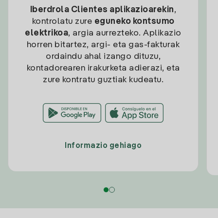
Iberdrola Clientes aplikazioarekin
,
kontrolatu zure
eguneko kontsumo
elektrikoa
, argia aurrezteko. Aplikazio
horren bitartez, argi- eta gas-fakturak
ordaindu ahal izango dituzu,
kontadorearen irakurketa adierazi, eta
zure kontratu guztiak kudeatu.
Informazio gehiago