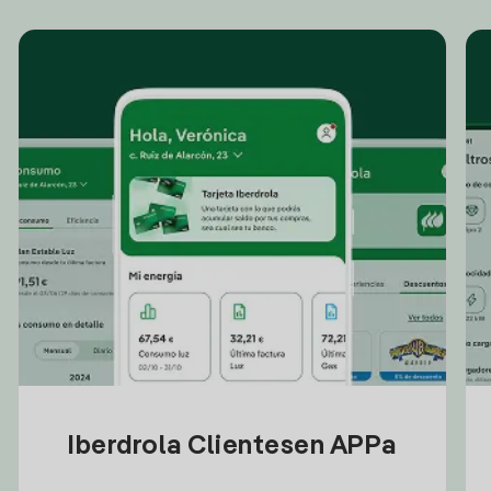
Iberdrola Clientesen APPa