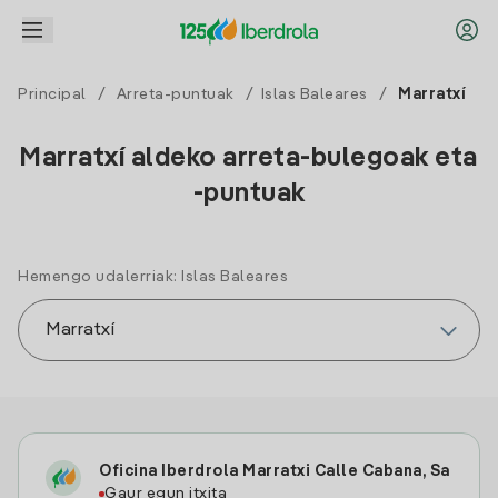
Principal
/
Arreta-puntuak
/
Islas Baleares
/
Marratxí
Marratxí aldeko arreta-bulegoak eta
-puntuak
Hemengo udalerriak: Islas Baleares
Oficina Iberdrola Marratxi Calle Cabana, Sa
Gaur egun itxita