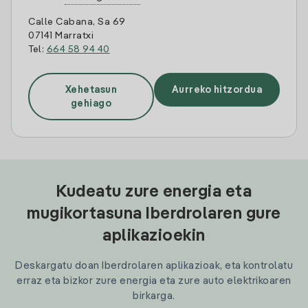
Calle Cabana, Sa 69
07141 Marratxi
Tel:
664 58 94 40
Xehetasun
Aurreko hitzordua
gehiago
Kudeatu zure energia eta
mugikortasuna Iberdrolaren gure
aplikazioekin
Deskargatu doan Iberdrolaren aplikazioak, eta kontrolatu
erraz eta bizkor zure energia eta zure auto elektrikoaren
birkarga.