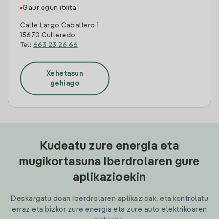
Gaur egun itxita
Calle Largo Caballero 1
15670 Culleredo
Tel:
663 23 26 66
Xehetasun
gehiago
Kudeatu zure energia eta
mugikortasuna Iberdrolaren gure
aplikazioekin
Deskargatu doan Iberdrolaren aplikazioak, eta kontrolatu
erraz eta bizkor zure energia eta zure auto elektrikoaren