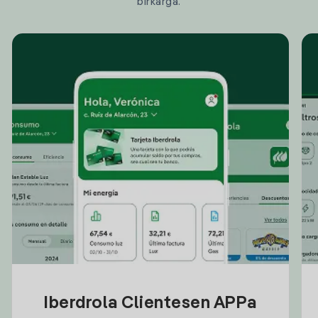
birkarga.
Iberdrola Clientesen APPa