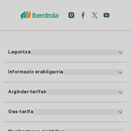
Laguntza
Informazio erabilgarria
Bezeroaren arreta
900 225 235
Argindar-tarifak
Gure App-a
94 646 01 25
Faktura Elektronikoa
91 919 52 73
Gas-tarifa
Online Plana
Argiaren alta
clientes@tuiberdrola.es
Planen Konparatzailea