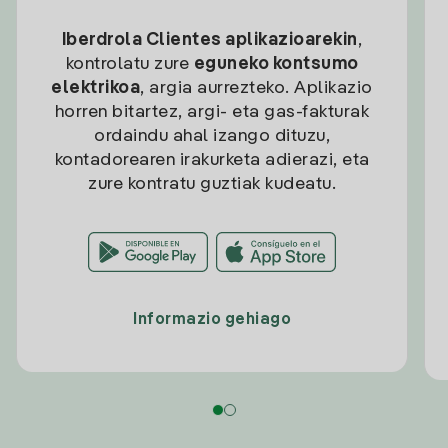
Iberdrola Clientes aplikazioarekin
,
kontrolatu zure
eguneko kontsumo
elektrikoa
, argia aurrezteko. Aplikazio
horren bitartez, argi- eta gas-fakturak
ordaindu ahal izango dituzu,
kontadorearen irakurketa adierazi, eta
zure kontratu guztiak kudeatu.
Informazio gehiago