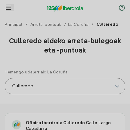
Principal
/
Arreta-puntuak
/
La Coruña
/
Culleredo
Culleredo aldeko arreta-bulegoak
eta -puntuak
Hemengo udalerriak: La Coruña
Oficina Iberdrola Culleredo Calle Largo
Caballero