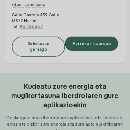
Gaur egun itxita
Calle Castela 459 Calle
15572 Naron
Tel:
981 13 53 57
Xehetasun
Aurreko hitzordua
gehiago
Kudeatu zure energia eta
mugikortasuna Iberdrolaren gure
aplikazioekin
Deskargatu doan Iberdrolaren aplikazioak, eta kontrolatu
erraz eta bizkor zure energia eta zure auto elektrikoaren