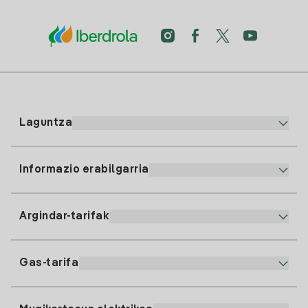
Laguntza
Informazio erabilgarria
Bezeroaren arreta
900 225 235
Argindar-tarifak
Gure App-a
94 646 01 25
Faktura Elektronikoa
91 919 52 73
Gas-tarifa
Online Plana
Argiaren alta
clientes@tuiberdrola.es
Planen Konparatzailea