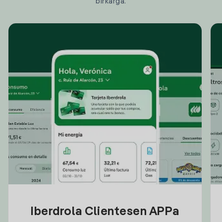
birkarga.
Iberdrola Clientesen APPa