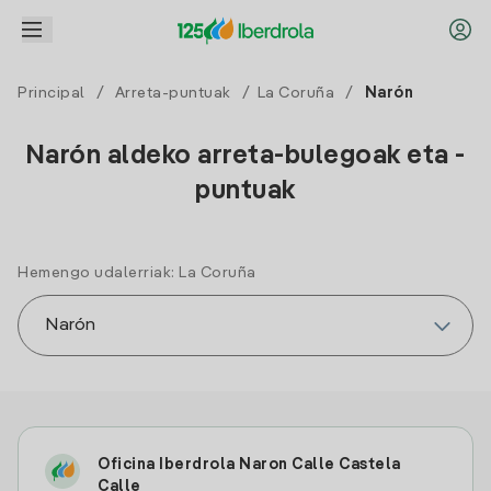
Principal
/
Arreta-puntuak
/
La Coruña
/
Narón
Narón aldeko arreta-bulegoak eta -
puntuak
Hemengo udalerriak: La Coruña
Oficina Iberdrola Naron Calle Castela
Calle