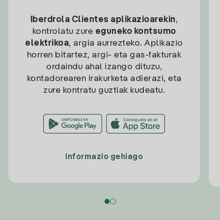
Iberdrola Clientes aplikazioarekin
,
kontrolatu zure
eguneko kontsumo
elektrikoa
, argia aurrezteko. Aplikazio
horren bitartez, argi- eta gas-fakturak
ordaindu ahal izango dituzu,
kontadorearen irakurketa adierazi, eta
zure kontratu guztiak kudeatu.
Informazio gehiago