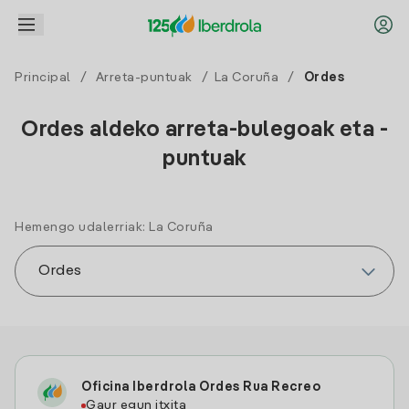
Principal
/
Arreta-puntuak
/
La Coruña
/
Ordes
Ordes aldeko arreta-bulegoak eta -
puntuak
Hemengo udalerriak: La Coruña
Oficina Iberdrola Ordes Rua Recreo
Gaur egun itxita