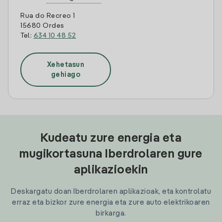
Rua do Recreo 1
15680 Ordes
Tel:
634 10 48 52
Xehetasun
gehiago
Kudeatu zure energia eta
mugikortasuna Iberdrolaren gure
aplikazioekin
Deskargatu doan Iberdrolaren aplikazioak, eta kontrolatu
erraz eta bizkor zure energia eta zure auto elektrikoaren
birkarga.