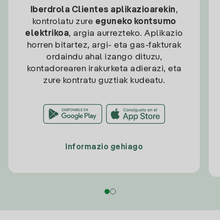
Iberdrola Clientes aplikazioarekin
,
kontrolatu zure
eguneko kontsumo
elektrikoa
, argia aurrezteko. Aplikazio
horren bitartez, argi- eta gas-fakturak
ordaindu ahal izango dituzu,
kontadorearen irakurketa adierazi, eta
zure kontratu guztiak kudeatu.
Informazio gehiago