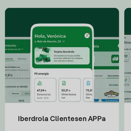
Iberdrola Clientesen APPa