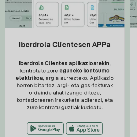
Iberdrola Clientesen APPa
Iberdrola Clientes aplikazioarekin
,
kontrolatu zure
eguneko kontsumo
elektrikoa
, argia aurrezteko. Aplikazio
horren bitartez, argi- eta gas-fakturak
ordaindu ahal izango dituzu,
kontadorearen irakurketa adierazi, eta
zure kontratu guztiak kudeatu.