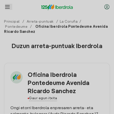
Principal
/
Arreta-puntuak
/
La Coruña
/
Pontedeume
/
Oficina Iberdrola Pontedeume Avenida
Ricardo Sanchez
Duzun arreta-puntuak Iberdrola
Oficina Iberdrola
Pontedeume Avenida
Ricardo Sanchez
Gaur egun itxita
Ongi etorri Iberdrola enpresaren arreta- eta