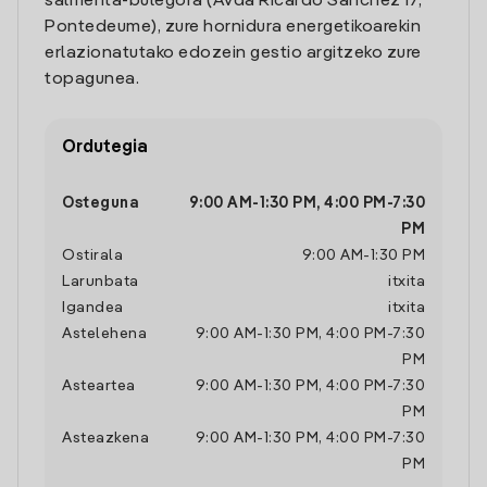
salmenta-bulegora (Avda Ricardo Sanchez 17,
Pontedeume), zure hornidura energetikoarekin
erlazionatutako edozein gestio argitzeko zure
topagunea.
Ordutegia
Osteguna
9:00 AM
-
1:30 PM
,
4:00 PM
-
7:30
PM
Ostirala
9:00 AM
-
1:30 PM
Larunbata
itxita
Igandea
itxita
Astelehena
9:00 AM
-
1:30 PM
,
4:00 PM
-
7:30
PM
Asteartea
9:00 AM
-
1:30 PM
,
4:00 PM
-
7:30
PM
Asteazkena
9:00 AM
-
1:30 PM
,
4:00 PM
-
7:30
PM