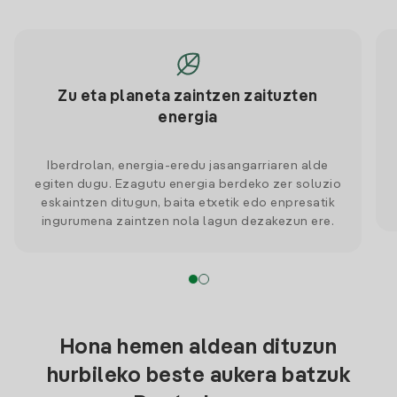
Zu eta planeta zaintzen zaituzten
energia
Iberdrolan, energia-eredu jasangarriaren alde
egiten dugu. Ezagutu energia berdeko zer soluzio
eskaintzen ditugun, baita etxetik edo enpresatik
ingurumena zaintzen nola lagun dezakezun ere.
Hona hemen aldean dituzun
hurbileko beste aukera batzuk