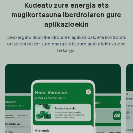
Kudeatu zure energia eta
mugikortasuna Iberdrolaren gure
aplikazioekin
Deskargatu doan Iberdrolaren aplikazioak, eta kontrolatu
erraz eta bizkor zure energia eta zure auto elektrikoaren
birkarga.