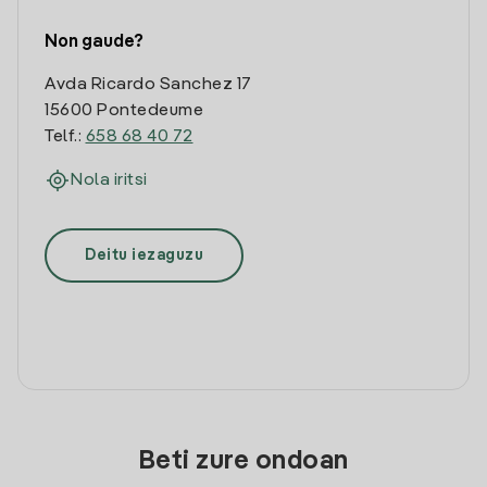
Non gaude?
Avda Ricardo Sanchez 17
15600 Pontedeume
Telf.:
658 68 40 72
Nola iritsi
Deitu iezaguzu
Beti zure ondoan