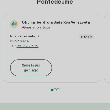
Pontedeume
Oficina Iberdrola Sada Rua Venezuela
Gaur egun itxita
Rúa Venezuela, 3
9.37 km
15169 Sada
Tel:
981 62 29 99
Xehetasun
gehiago