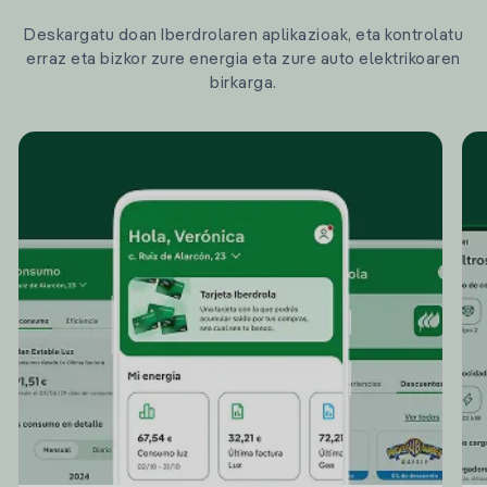
Deskargatu doan Iberdrolaren aplikazioak, eta kontrolatu
erraz eta bizkor zure energia eta zure auto elektrikoaren
birkarga.