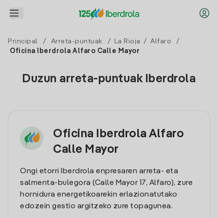
Principal
/
Arreta-puntuak
/
La Rioja
/
Alfaro
/
Oficina Iberdrola Alfaro Calle Mayor
Duzun arreta-puntuak Iberdrola
Oficina Iberdrola Alfaro
Calle Mayor
Ongi etorri Iberdrola enpresaren arreta- eta
salmenta-bulegora (Calle Mayor 17, Alfaro), zure
hornidura energetikoarekin erlazionatutako
edozein gestio argitzeko zure topagunea.