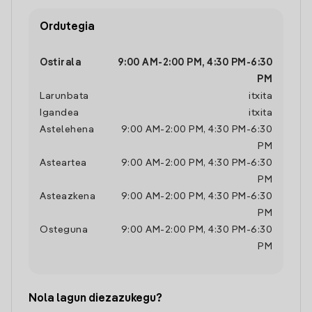
Ordutegia
Ostirala
9:00 AM
-
2:00 PM
,
4:30 PM
-
6:30
PM
Larunbata
itxita
Igandea
itxita
Astelehena
9:00 AM
-
2:00 PM
,
4:30 PM
-
6:30
PM
Asteartea
9:00 AM
-
2:00 PM
,
4:30 PM
-
6:30
PM
Asteazkena
9:00 AM
-
2:00 PM
,
4:30 PM
-
6:30
PM
Osteguna
9:00 AM
-
2:00 PM
,
4:30 PM
-
6:30
PM
Nola lagun diezazukegu?