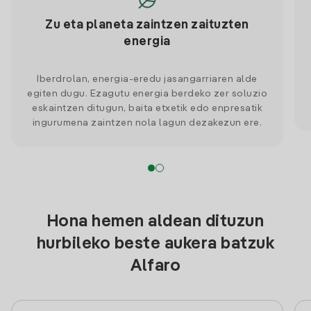
Zu eta planeta zaintzen zaituzten
energia
Iberdrolan, energia-eredu jasangarriaren alde
egiten dugu. Ezagutu energia berdeko zer soluzio
eskaintzen ditugun, baita etxetik edo enpresatik
ingurumena zaintzen nola lagun dezakezun ere.
Hona hemen aldean dituzun
hurbileko beste aukera batzuk
Alfaro