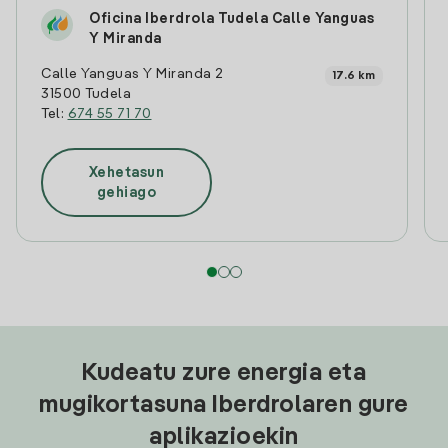
Oficina Iberdrola Tudela Calle Yanguas
Y Miranda
Calle Yanguas Y Miranda 2
17.6 km
31500 Tudela
Tel:
674 55 71 70
Xehetasun
gehiago
Kudeatu zure energia eta
mugikortasuna Iberdrolaren gure
aplikazioekin