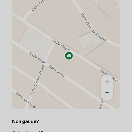
+
−
Non gaude?