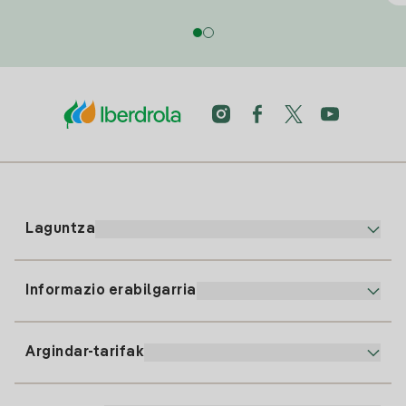
Laguntza
Informazio erabilgarria
Bezeroaren arreta
900 225 235
Argindar-tarifak
Gure App-a
94 646 01 25
Faktura Elektronikoa