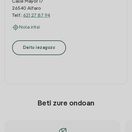
Calle Mayor 17
26540 Alfaro
Telf.:
621 27 87 94
Nola iritsi
Deitu iezaguzu
Beti zure ondoan