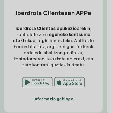
Iberdrola Clientesen APPa
Iberdrola Clientes aplikazioarekin
,
kontrolatu zure
eguneko kontsumo
elektrikoa
, argia aurrezteko. Aplikazio
horren bitartez, argi- eta gas-fakturak
ordaindu ahal izango dituzu,
kontadorearen irakurketa adierazi, eta
zure kontratu guztiak kudeatu.
Informazio gehiago