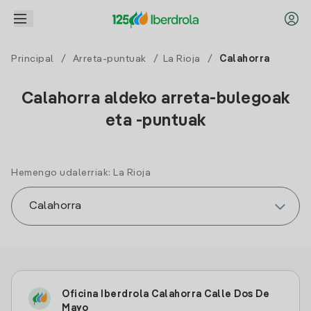
Principal
/
Arreta-puntuak
/
La Rioja
/
Calahorra
Calahorra aldeko arreta-bulegoak
eta -puntuak
Hemengo udalerriak: La Rioja
Oficina Iberdrola Calahorra Calle Dos De
Mayo