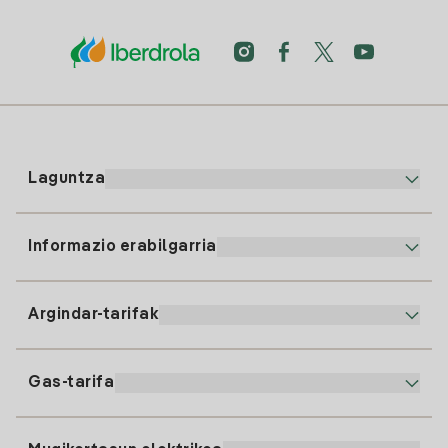
Laguntza
Informazio erabilgarria
Bezeroaren arreta
900 225 235
Argindar-tarifak
Gure App-a
94 646 01 25
Faktura Elektronikoa
91 919 52 73
Gas-tarifa
Online Plana
Argiaren alta
clientes@tuiberdrola.es
Planen Konparatzailea