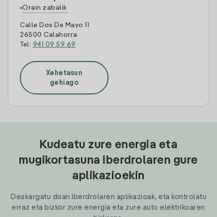
Orain zabalik
Calle Dos De Mayo 11
26500 Calahorra
Tel:
941 09 59 69
Xehetasun
gehiago
Kudeatu zure energia eta
mugikortasuna Iberdrolaren gure
aplikazioekin
Deskargatu doan Iberdrolaren aplikazioak, eta kontrolatu
erraz eta bizkor zure energia eta zure auto elektrikoaren