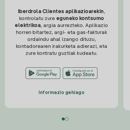
Iberdrola Clientes aplikazioarekin
,
kontrolatu zure
eguneko kontsumo
elektrikoa
, argia aurrezteko. Aplikazio
horren bitartez, argi- eta gas-fakturak
ordaindu ahal izango dituzu,
kontadorearen irakurketa adierazi, eta
zure kontratu guztiak kudeatu.
Informazio gehiago