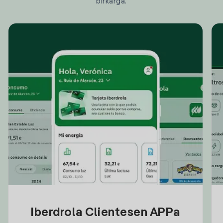
birkarga.
Iberdrola Clientesen APPa