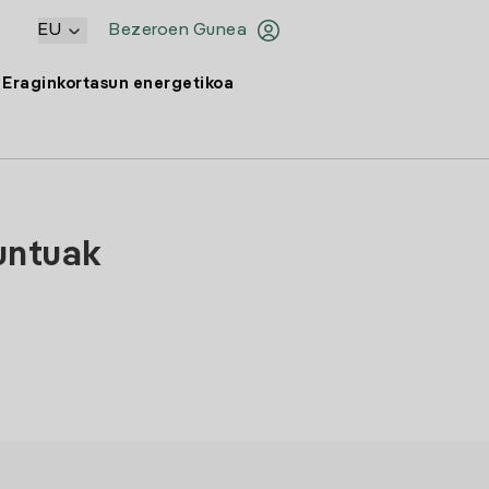
EU
Bezeroen Gunea
Eraginkortasun energetikoa
untuak