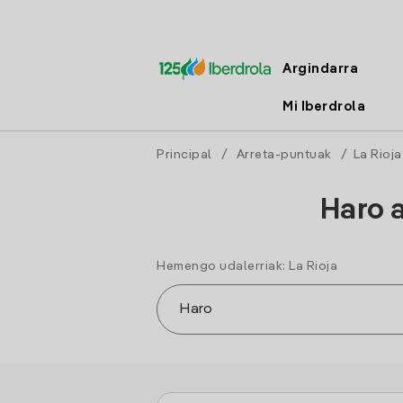
Argindarra
Mi Iberdrola
Principal
/
Arreta-puntuak
/
La Rioja
Haro 
Hemengo udalerriak: La Rioja