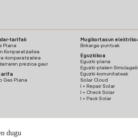
dar-tarifak
Mugikortasun elektriko
e Plana
Birkarga-puntuak
n Konparatzailea
Eguzkikoa
ra-konparatzailea
Eguzki-plana
darraren prezioa gaur
Eguzki-plaken Simulagai
Eguzki-komunitateak
arifa
o Gas Plana
Solar Cloud
I + Repair Solar
I + Check Solar
I + Pack Solar
en dugu
Deskargatu Iberdrola Clientes App-a