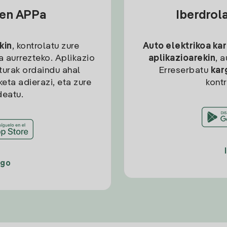
sen APPa
Iberdrol
kin
, kontrolatu zure
Auto elektrikoa ka
ia aurrezteko. Aplikazio
aplikazioarekin
, 
kturak ordaindu ahal
Erreserbatu
kar
eta adierazi, eta zure
kont
deatu.
ago