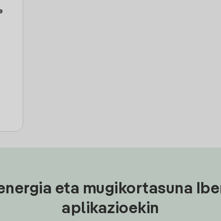
e
energia eta mugikortasuna Ibe
aplikazioekin