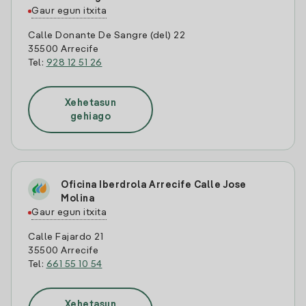
Gaur egun itxita
Calle Donante De Sangre (del) 22
35500 Arrecife
Tel:
928 12 51 26
Xehetasun
gehiago
Oficina Iberdrola Arrecife Calle Jose
Molina
Gaur egun itxita
Calle Fajardo 21
35500 Arrecife
Tel:
661 55 10 54
Xehetasun