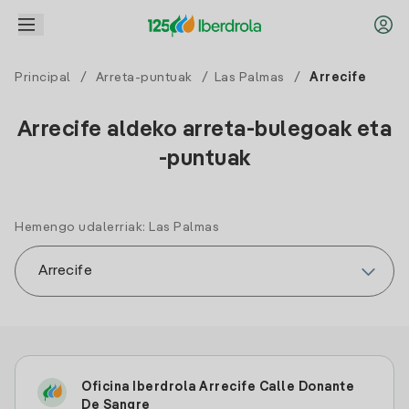
Principal
/
Arreta-puntuak
/
Las Palmas
/
Arrecife
Arrecife aldeko arreta-bulegoak eta
-puntuak
Hemengo udalerriak: Las Palmas
Oficina Iberdrola Arrecife Calle Donante
De Sangre