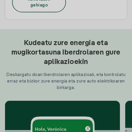
gehiago
Kudeatu zure energia eta
mugikortasuna Iberdrolaren gure
aplikazioekin
Deskargatu doan Iberdrolaren aplikazioak, eta kontrolatu
erraz eta bizkor zure energia eta zure auto elektrikoaren
birkarga.