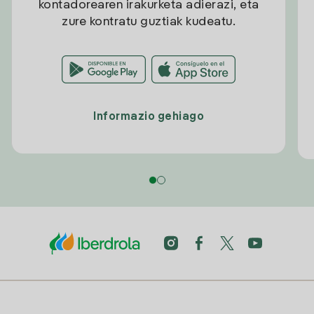
kontadorearen irakurketa adierazi, eta
zure kontratu guztiak kudeatu.
Informazio gehiago