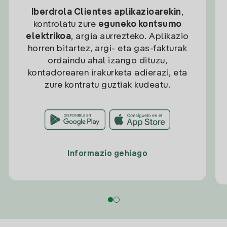
Iberdrola Clientes aplikazioarekin
,
kontrolatu zure
eguneko kontsumo
elektrikoa
, argia aurrezteko. Aplikazio
horren bitartez, argi- eta gas-fakturak
ordaindu ahal izango dituzu,
kontadorearen irakurketa adierazi, eta
zure kontratu guztiak kudeatu.
Informazio gehiago