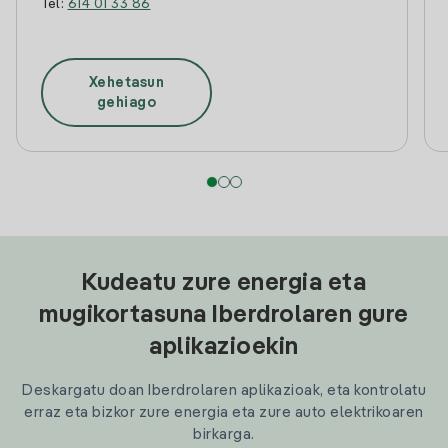
Tel:
614 01 33 86
Xehetasun
gehiago
Kudeatu zure energia eta
mugikortasuna Iberdrolaren gure
aplikazioekin
Deskargatu doan Iberdrolaren aplikazioak, eta kontrolatu
erraz eta bizkor zure energia eta zure auto elektrikoaren
birkarga.