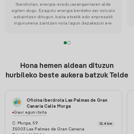
Iberdrolan, energia-eredu jasangarriaren alde
egiten dugu. Ezagutu energia berdeko zer soluzio
eskaintzen ditugun, baita etxetik edo enpresatik
ingurumena zaintzen nola lagun dezakezun ere.
Hona hemen aldean dituzun
hurbileko beste aukera batzuk Telde
Oficina Iberdrola Las Palmas de Gran
Canaria Calle Murga
Gaur egun itxita
C. Murga, 59
12.4 km
35003 Las Palmas de Gran Canaria