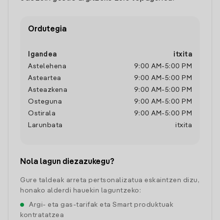
Ordutegia
Igandea
itxita
Astelehena
9:00 AM
-
5:00 PM
Asteartea
9:00 AM
-
5:00 PM
Asteazkena
9:00 AM
-
5:00 PM
Osteguna
9:00 AM
-
5:00 PM
Ostirala
9:00 AM
-
5:00 PM
Larunbata
itxita
Nola lagun diezazukegu?
Gure taldeak arreta pertsonalizatua eskaintzen dizu,
honako alderdi hauekin laguntzeko:
Argi- eta gas-tarifak eta Smart produktuak
kontratatzea