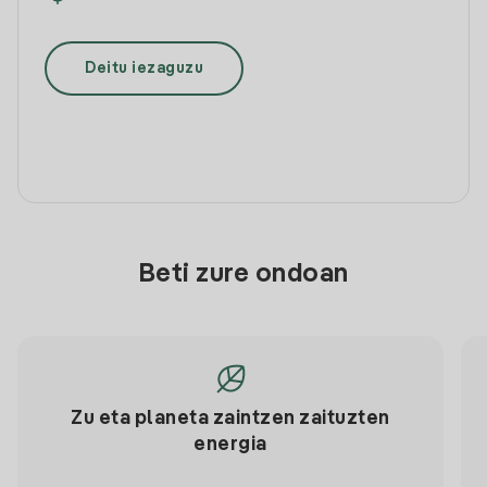
Deitu iezaguzu
Beti zure ondoan
Zu eta planeta zaintzen zaituzten
energia