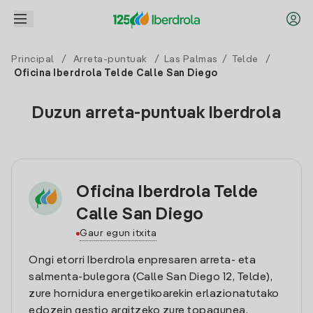
Principal
/
Arreta-puntuak
/
Las Palmas
/
Telde
/
Oficina Iberdrola Telde Calle San Diego
Duzun arreta-puntuak Iberdrola
Oficina Iberdrola Telde
Calle San Diego
Gaur egun itxita
Ongi etorri Iberdrola enpresaren arreta- eta
salmenta-bulegora (Calle San Diego 12, Telde),
zure hornidura energetikoarekin erlazionatutako
edozein gestio argitzeko zure topagunea.