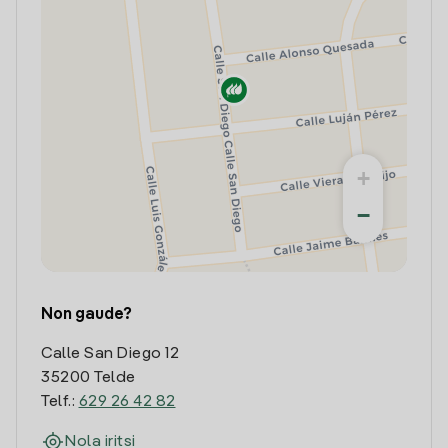
+
−
Non gaude?
Calle San Diego 12
35200 Telde
Telf.:
629 26 42 82
Nola iritsi