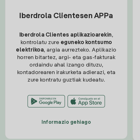
Iberdrola Clientesen APPa
Iberdrola Clientes aplikazioarekin
,
kontrolatu zure
eguneko kontsumo
elektrikoa
, argia aurrezteko. Aplikazio
horren bitartez, argi- eta gas-fakturak
ordaindu ahal izango dituzu,
kontadorearen irakurketa adierazi, eta
zure kontratu guztiak kudeatu.
Informazio gehiago