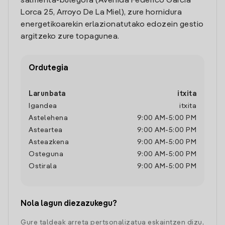
salmenta-bulegora (Avenida Federico Garcia
Lorca 25, Arroyo De La Miel), zure hornidura
energetikoarekin erlazionatutako edozein gestio
argitzeko zure topagunea.
Ordutegia
Larunbata
itxita
Igandea
itxita
Astelehena
9:00 AM
-
5:00 PM
Asteartea
9:00 AM
-
5:00 PM
Asteazkena
9:00 AM
-
5:00 PM
Osteguna
9:00 AM
-
5:00 PM
Ostirala
9:00 AM
-
5:00 PM
Nola lagun diezazukegu?
Gure taldeak arreta pertsonalizatua eskaintzen dizu,