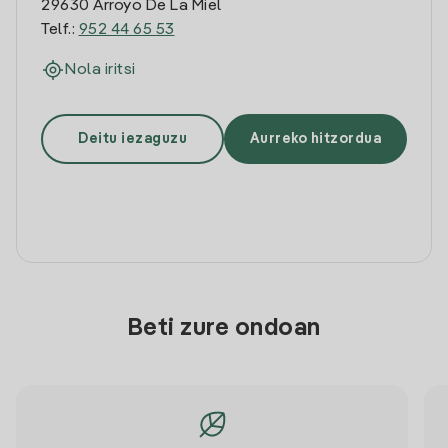
29630 Arroyo De La Miel
Telf.:
952 44 65 53
Nola iritsi
Deitu iezaguzu
Aurreko hitzordua
Beti zure ondoan