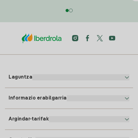
Laguntza
Informazio erabilgarria
Bezeroaren arreta
900 225 235
Argindar-tarifak
Gure App-a
94 646 01 25
Faktura Elektronikoa