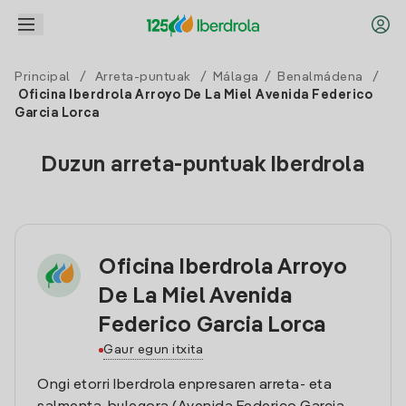
Principal
/
Arreta-puntuak
/
Málaga
/
Benalmádena
/
Oficina Iberdrola Arroyo De La Miel Avenida Federico
Garcia Lorca
Duzun arreta-puntuak Iberdrola
Oficina Iberdrola Arroyo
De La Miel Avenida
Federico Garcia Lorca
Gaur egun itxita
Ongi etorri Iberdrola enpresaren arreta- eta