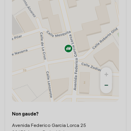
+
−
Non gaude?
Avenida Federico Garcia Lorca 25