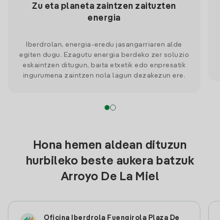
Zu eta planeta zaintzen zaituzten
energia
Iberdrolan, energia-eredu jasangarriaren alde
egiten dugu. Ezagutu energia berdeko zer soluzio
eskaintzen ditugun, baita etxetik edo enpresatik
ingurumena zaintzen nola lagun dezakezun ere.
Hona hemen aldean dituzun
hurbileko beste aukera batzuk
Arroyo De La Miel
Oficina Iberdrola Fuengirola Plaza De