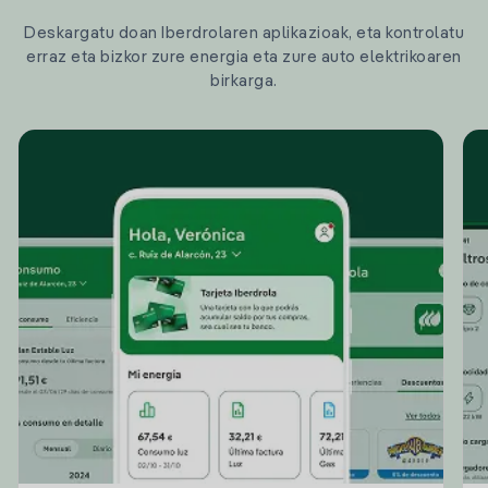
Deskargatu doan Iberdrolaren aplikazioak, eta kontrolatu
erraz eta bizkor zure energia eta zure auto elektrikoaren
birkarga.