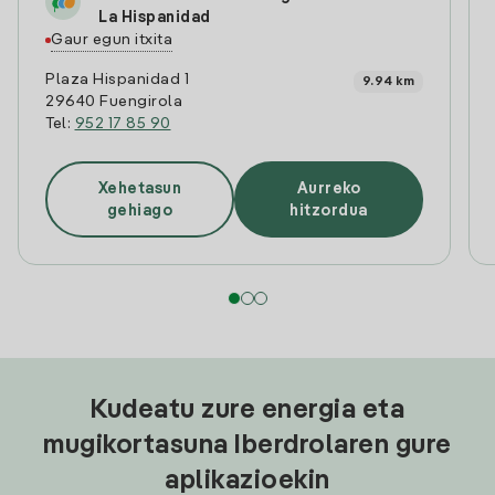
La Hispanidad
Gaur egun itxita
Plaza Hispanidad 1
9.94 km
29640 Fuengirola
Tel:
952 17 85 90
Xehetasun
Aurreko
gehiago
hitzordua
Kudeatu zure energia eta
mugikortasuna Iberdrolaren gure
aplikazioekin