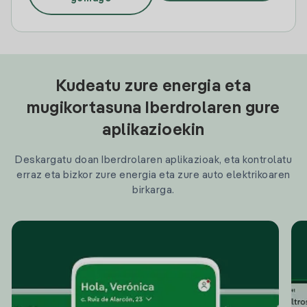
Kudeatu zure energia eta
mugikortasuna Iberdrolaren gure
aplikazioekin
Deskargatu doan Iberdrolaren aplikazioak, eta kontrolatu
erraz eta bizkor zure energia eta zure auto elektrikoaren
birkarga.