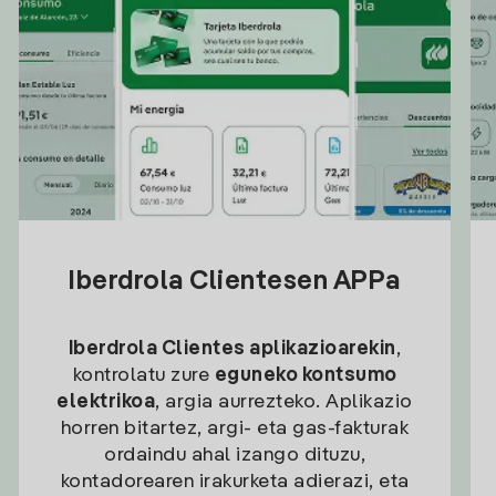
Iberdrola Clientesen APPa
Iberdrola Clientes aplikazioarekin
,
kontrolatu zure
eguneko kontsumo
elektrikoa
, argia aurrezteko. Aplikazio
horren bitartez, argi- eta gas-fakturak
ordaindu ahal izango dituzu,
kontadorearen irakurketa adierazi, eta