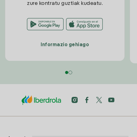
zure kontratu guztiak kudeatu.
Informazio gehiago