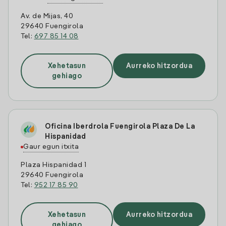
Av. de Mijas, 40
29640 Fuengirola
Tel:
697 85 14 08
Xehetasun
Aurreko hitzordua
gehiago
Oficina Iberdrola Fuengirola Plaza De La
Hispanidad
Gaur egun itxita
Plaza Hispanidad 1
29640 Fuengirola
Tel:
952 17 85 90
Xehetasun
Aurreko hitzordua
gehiago