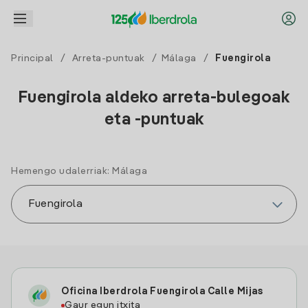
Principal
/
Arreta-puntuak
/
Málaga
/
Fuengirola
Fuengirola aldeko arreta-bulegoak
eta -puntuak
Hemengo udalerriak: Málaga
Oficina Iberdrola Fuengirola Calle Mijas
Gaur egun itxita