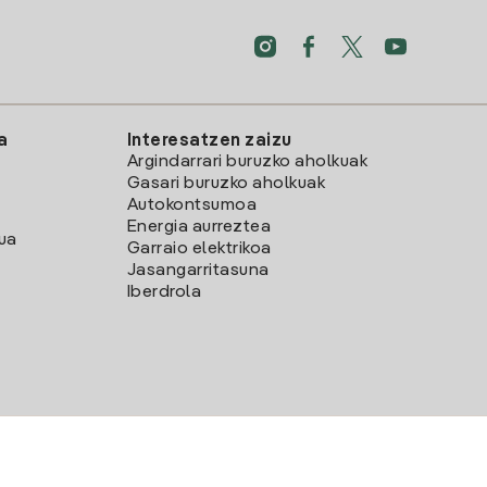
a
Interesatzen zaizu
Argindarrari buruzko aholkuak
Gasari buruzko aholkuak
Autokontsumoa
Energia aurreztea
lua
Garraio elektrikoa
Jasangarritasuna
Iberdrola