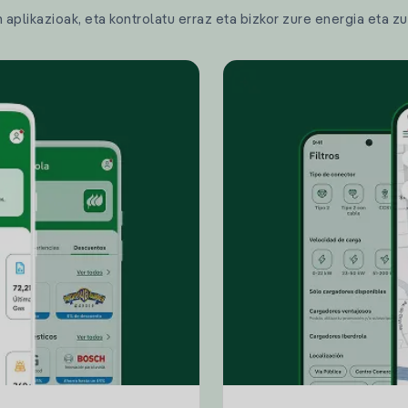
plikazioak, eta kontrolatu erraz eta bizkor zure energia eta zu