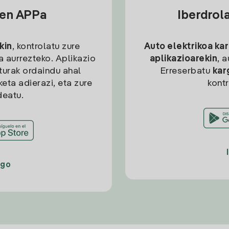
sen APPa
Iberdrol
kin
, kontrolatu zure
Auto elektrikoa ka
ia aurrezteko. Aplikazio
aplikazioarekin
, 
kturak ordaindu ahal
Erreserbatu
kar
eta adierazi, eta zure
kont
deatu.
ago