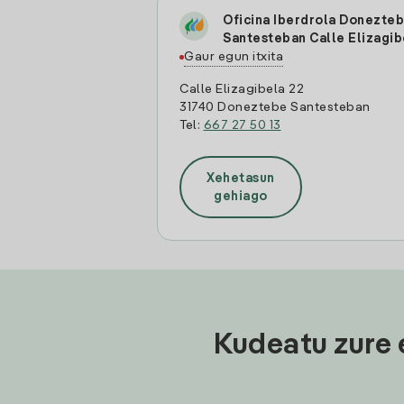
Oficina Iberdrola Donezte
Santesteban Calle Elizagib
Gaur egun itxita
Calle Elizagibela 22
31740 Doneztebe Santesteban
Tel:
667 27 50 13
Xehetasun
gehiago
Kudeatu zure 