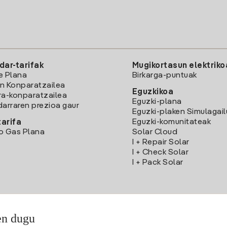
dar-tarifak
Mugikortasun elektriko
e Plana
Birkarga-puntuak
n Konparatzailea
Eguzkikoa
ra-konparatzailea
Eguzki-plana
darraren prezioa gaur
Eguzki-plaken Simulagai
Eguzki-komunitateak
arifa
o Gas Plana
Solar Cloud
I + Repair Solar
I + Check Solar
I + Pack Solar
en dugu
Deskargatu Iberdrola Clientes App-a