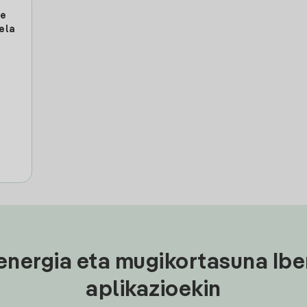
be
ela
energia eta mugikortasuna Ibe
aplikazioekin