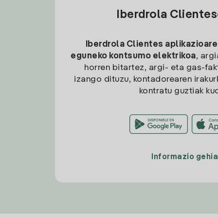
Iberdrola Cliente
Iberdrola Clientes aplikazioare
eguneko kontsumo elektrikoa
, arg
horren bitartez, argi- eta gas-fa
izango dituzu, kontadorearen irakurk
kontratu guztiak ku
Informazio gehi