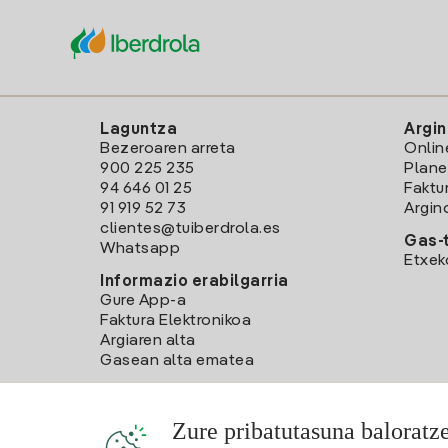
Laguntza
Argin
Bezeroaren arreta
Onlin
900 225 235
Plane
94 646 01 25
Faktu
91 919 52 73
Argin
clientes@tuiberdrola.es
Gas-t
Whatsapp
Etxek
Informazio erabilgarria
Gure App-a
Faktura Elektronikoa
Argiaren alta
Gasean alta ematea
Zure pribatutasuna baloratz