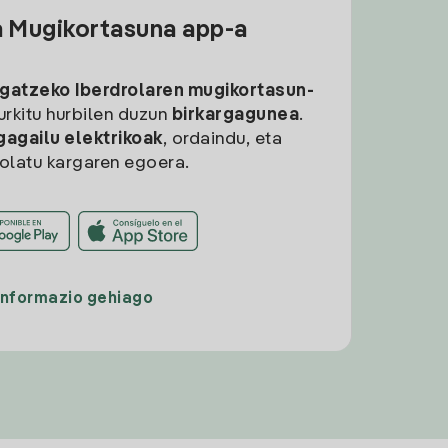
a Mugikortasuna app-a
rgatzeko
Iberdrolaren mugikortasun-
aurkitu hurbilen duzun
birkargagunea
.
gagailu elektrikoak
, ordaindu, eta
rolatu kargaren egoera.
Informazio gehiago