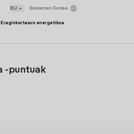
EU
Bezeroen Gunea
Eraginkortasun energetikoa
a -puntuak