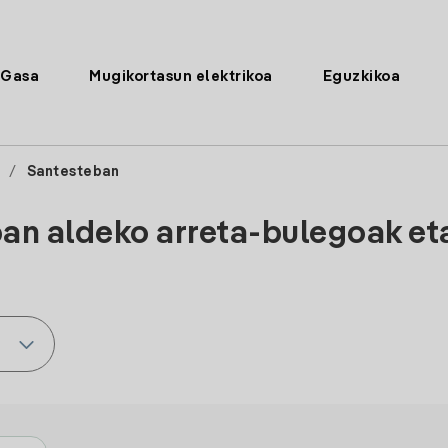
Gasa
Mugikortasun elektrikoa
Eguzkikoa
/
Santesteban
an aldeko arreta-bulegoak et