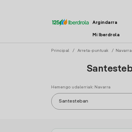
Argindarra
Mi Iberdrola
Principal
/
Arreta-puntuak
/
Navarra
Santesteb
Hemengo udalerriak: Navarra