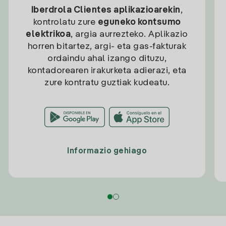
Iberdrola Clientes aplikazioarekin
,
kontrolatu zure
eguneko kontsumo
elektrikoa
, argia aurrezteko. Aplikazio
horren bitartez, argi- eta gas-fakturak
ordaindu ahal izango dituzu,
kontadorearen irakurketa adierazi, eta
zure kontratu guztiak kudeatu.
Informazio gehiago