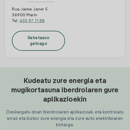
Rua Jaime Janer 5
36900 Marin
Tel:
635 97 71 88
Xehetasun
gehiago
Kudeatu zure energia eta
mugikortasuna Iberdrolaren gure
aplikazioekin
Deskargatu doan Iberdrolaren aplikazioak, eta kontrolatu
erraz eta bizkor zure energia eta zure auto elektrikoaren
birkarga.