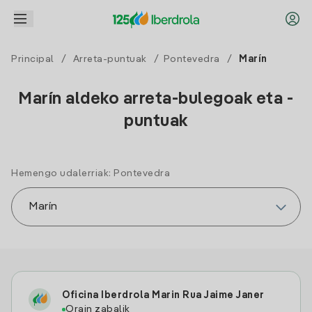
Principal
/
Arreta-puntuak
/
Pontevedra
/
Marín
Marín aldeko arreta-bulegoak eta -
puntuak
Hemengo udalerriak: Pontevedra
Oficina Iberdrola Marin Rua Jaime Janer
Orain zabalik