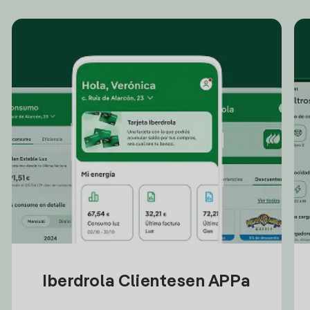
Iberdrola Clientesen APPa