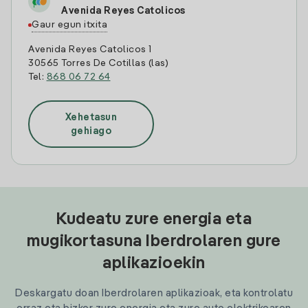
Avenida Reyes Catolicos
Gaur egun itxita
Avenida Reyes Catolicos 1
30565 Torres De Cotillas (las)
Tel:
868 06 72 64
Xehetasun
gehiago
Kudeatu zure energia eta
mugikortasuna Iberdrolaren gure
aplikazioekin
Deskargatu doan Iberdrolaren aplikazioak, eta kontrolatu