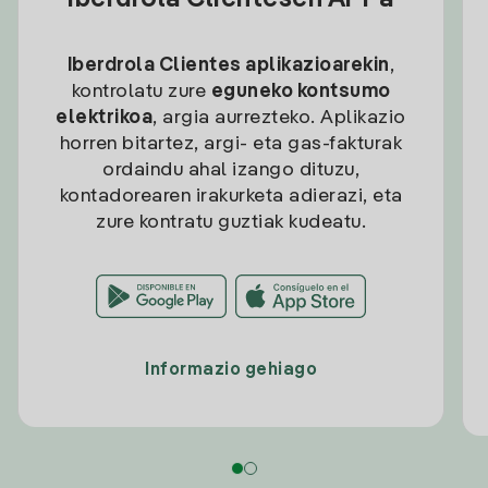
Iberdrola Clientesen APPa
Iberdrola Clientes aplikazioarekin
,
kontrolatu zure
eguneko kontsumo
elektrikoa
, argia aurrezteko. Aplikazio
horren bitartez, argi- eta gas-fakturak
ordaindu ahal izango dituzu,
kontadorearen irakurketa adierazi, eta
zure kontratu guztiak kudeatu.
Informazio gehiago