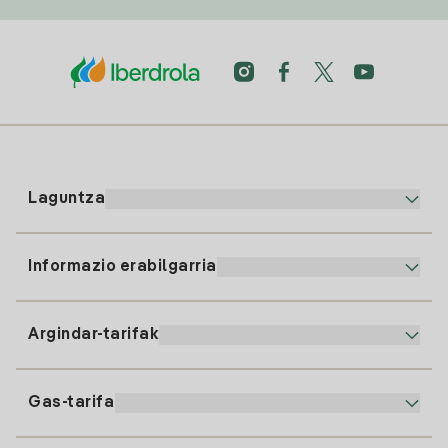
Laguntza
Informazio erabilgarria
Bezeroaren arreta
900 225 235
Argindar-tarifak
Gure App-a
94 646 01 25
Faktura Elektronikoa
91 919 52 73
Gas-tarifa
Online Plana
Argiaren alta
clientes@tuiberdrola.es