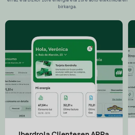
erraz eta bizkor zure energia eta zure auto elektrikoaren
birkarga.