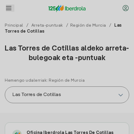
Principal
/
Arreta-puntuak
/
Región de Murcia
/
Las
Torres de Cotillas
Las Torres de Cotillas aldeko arreta-
bulegoak eta -puntuak
Hemengo udalerriak: Región de Murcia
Oficina Iberdrola Las Torres De Cotillas