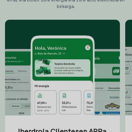
erraz eta bizkor zure energia eta zure auto elektrikoaren
birkarga.