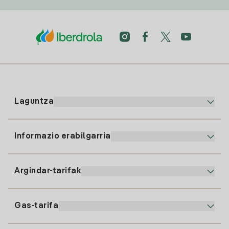
Laguntza
Informazio erabilgarria
Bezeroaren arreta
900 225 235
Argindar-tarifak
Gure App-a
94 646 01 25
Faktura Elektronikoa
91 919 52 73
Gas-tarifa
Online Plana
Argiaren alta
clientes@tuiberdrola.es