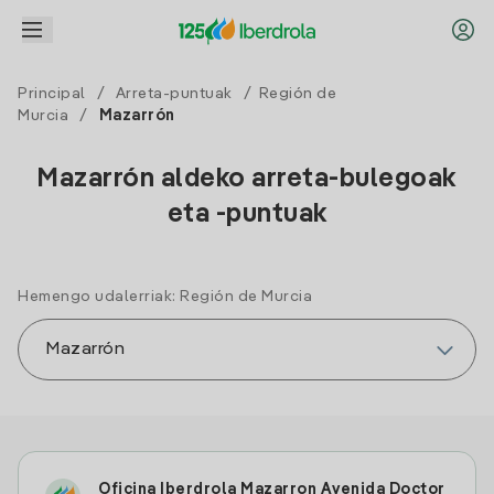
Principal
/
Arreta-puntuak
/
Región de
Murcia
/
Mazarrón
Mazarrón aldeko arreta-bulegoak
eta -puntuak
Hemengo udalerriak: Región de Murcia
Oficina Iberdrola Mazarron Avenida Doctor