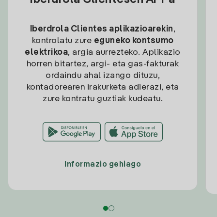
Iberdrola Clientesen APPa
Iberdrola Clientes aplikazioarekin
,
kontrolatu zure
eguneko kontsumo
elektrikoa
, argia aurrezteko. Aplikazio
horren bitartez, argi- eta gas-fakturak
ordaindu ahal izango dituzu,
kontadorearen irakurketa adierazi, eta
zure kontratu guztiak kudeatu.
Informazio gehiago