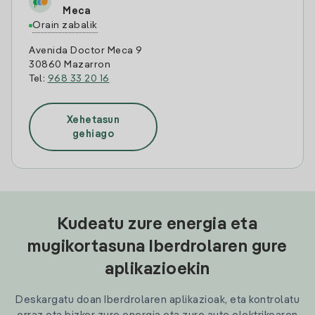
Meca
Orain zabalik
Avenida Doctor Meca 9
30860 Mazarron
Tel:
968 33 20 16
Xehetasun
gehiago
Kudeatu zure energia eta
mugikortasuna Iberdrolaren gure
aplikazioekin
Deskargatu doan Iberdrolaren aplikazioak, eta kontrolatu