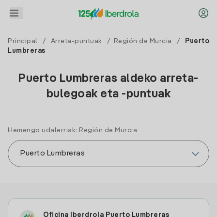
Principal
/
Arreta-puntuak
/
Región de Murcia
/
Puerto
Lumbreras
Puerto Lumbreras aldeko arreta-
bulegoak eta -puntuak
Hemengo udalerriak: Región de Murcia
Oficina Iberdrola Puerto Lumbreras