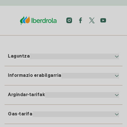
Laguntza
Informazio erabilgarria
Bezeroaren arreta
900 225 235
Argindar-tarifak
Gure App-a
94 646 01 25
Faktura Elektronikoa
91 919 52 73
Gas-tarifa
Online Plana
Argiaren alta
clientes@tuiberdrola.es