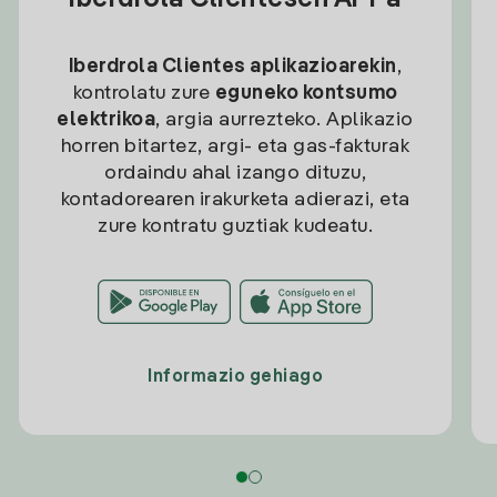
Iberdrola Clientesen APPa
Iberdrola Clientes aplikazioarekin
,
kontrolatu zure
eguneko kontsumo
elektrikoa
, argia aurrezteko. Aplikazio
horren bitartez, argi- eta gas-fakturak
ordaindu ahal izango dituzu,
kontadorearen irakurketa adierazi, eta
zure kontratu guztiak kudeatu.
Informazio gehiago