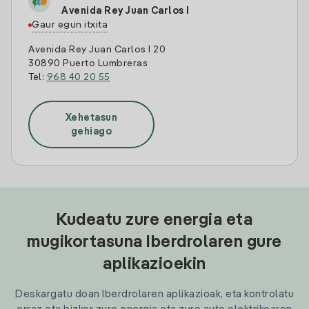
Avenida Rey Juan Carlos I
Gaur egun itxita
Avenida Rey Juan Carlos I 20
30890 Puerto Lumbreras
Tel:
968 40 20 55
Xehetasun
gehiago
Kudeatu zure energia eta
mugikortasuna Iberdrolaren gure
aplikazioekin
Deskargatu doan Iberdrolaren aplikazioak, eta kontrolatu