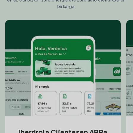
erraz eta bizkor zure energia eta zure auto elektrikoaren
birkarga.