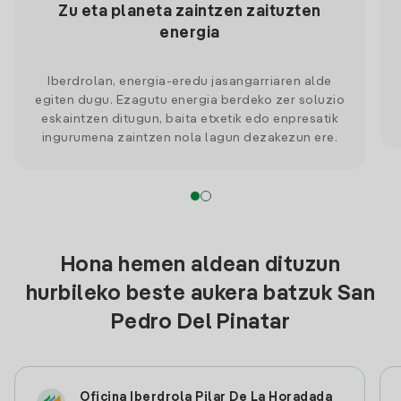
Zu eta planeta zaintzen zaituzten
energia
Iberdrolan, energia-eredu jasangarriaren alde
egiten dugu. Ezagutu energia berdeko zer soluzio
eskaintzen ditugun, baita etxetik edo enpresatik
ingurumena zaintzen nola lagun dezakezun ere.
Hona hemen aldean dituzun
hurbileko beste aukera batzuk San
Pedro Del Pinatar
Oficina Iberdrola Pilar De La Horadada