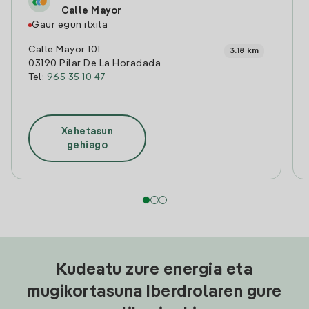
Calle Mayor
Gaur egun itxita
Calle Mayor 101
3.18 km
03190 Pilar De La Horadada
Tel:
965 35 10 47
Xehetasun
gehiago
Kudeatu zure energia eta
mugikortasuna Iberdrolaren gure