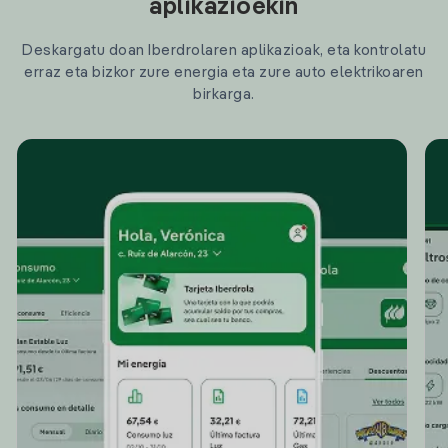
aplikazioekin
Deskargatu doan Iberdrolaren aplikazioak, eta kontrolatu
erraz eta bizkor zure energia eta zure auto elektrikoaren
birkarga.