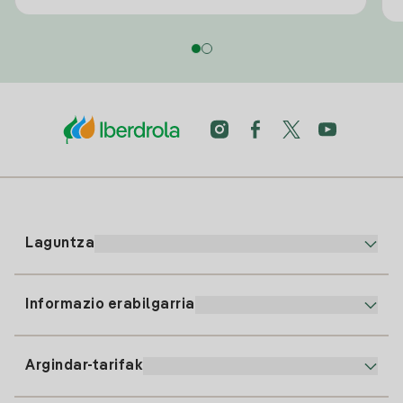
Laguntza
Informazio erabilgarria
Bezeroaren arreta
900 225 235
Argindar-tarifak
Gure App-a
94 646 01 25