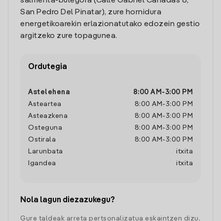
salmenta-bulegora (Calle Gabriel Cañadas 8,
San Pedro Del Pinatar), zure hornidura
energetikoarekin erlazionatutako edozein gestio
argitzeko zure topagunea.
Ordutegia
Astelehena
8:00 AM
-
3:00 PM
Asteartea
8:00 AM
-
3:00 PM
Asteazkena
8:00 AM
-
3:00 PM
Osteguna
8:00 AM
-
3:00 PM
Ostirala
8:00 AM
-
3:00 PM
Larunbata
itxita
Igandea
itxita
Nola lagun diezazukegu?
Gure taldeak arreta pertsonalizatua eskaintzen dizu,