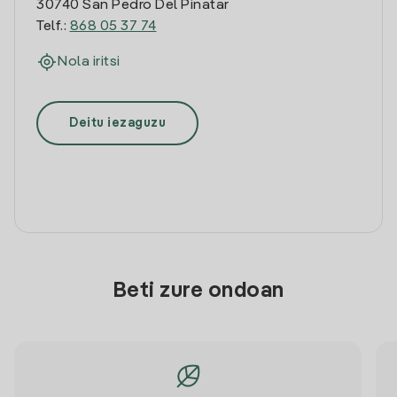
30740 San Pedro Del Pinatar
Telf.:
868 05 37 74
Nola iritsi
Deitu iezaguzu
Beti zure ondoan