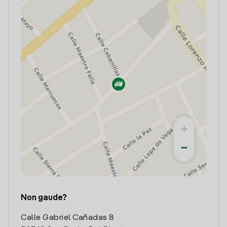
+
−
Non gaude?
Calle Gabriel Cañadas 8