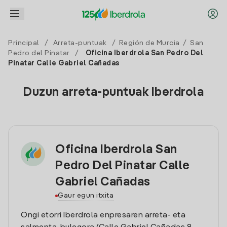
Principal
/
Arreta-puntuak
/
Región de Murcia
/
San
Pedro del Pinatar
/
Oficina Iberdrola San Pedro Del
Pinatar Calle Gabriel Cañadas
Duzun arreta-puntuak Iberdrola
Oficina Iberdrola San
Pedro Del Pinatar Calle
Gabriel Cañadas
Gaur egun itxita
Ongi etorri Iberdrola enpresaren arreta- eta