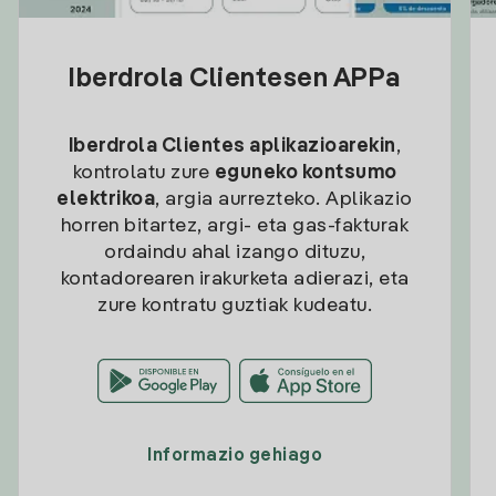
Iberdrola Clientesen APPa
Iberdrola Clientes aplikazioarekin
,
kontrolatu zure
eguneko kontsumo
elektrikoa
, argia aurrezteko. Aplikazio
horren bitartez, argi- eta gas-fakturak
ordaindu ahal izango dituzu,
kontadorearen irakurketa adierazi, eta
zure kontratu guztiak kudeatu.
Informazio gehiago