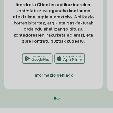
Iberdrola Clientes aplikazioarekin
,
kontrolatu zure
eguneko kontsumo
elektrikoa
, argia aurrezteko. Aplikazio
horren bitartez, argi- eta gas-fakturak
ordaindu ahal izango dituzu,
kontadorearen irakurketa adierazi, eta
zure kontratu guztiak kudeatu.
Informazio gehiago