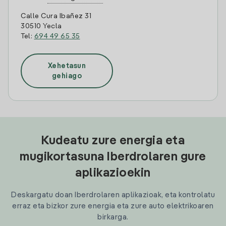
Calle Cura Ibañez 31
30510 Yecla
Tel:
694 49 65 35
Xehetasun
gehiago
Kudeatu zure energia eta
mugikortasuna Iberdrolaren gure
aplikazioekin
Deskargatu doan Iberdrolaren aplikazioak, eta kontrolatu
erraz eta bizkor zure energia eta zure auto elektrikoaren
birkarga.