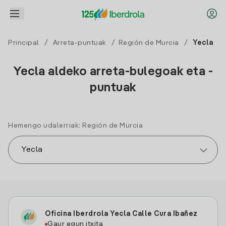
Principal
/
Arreta-puntuak
/
Región de Murcia
/
Yecla
Yecla aldeko arreta-bulegoak eta -
puntuak
Hemengo udalerriak: Región de Murcia
Oficina Iberdrola Yecla Calle Cura Ibañez
Gaur egun itxita