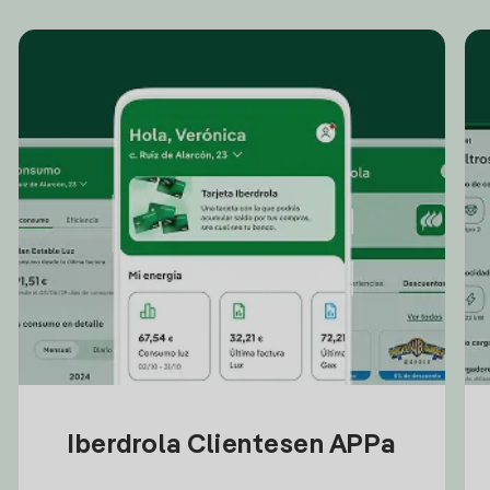
Iberdrola Clientesen APPa