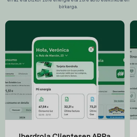
erraz eta bizkor zure energia eta zure auto elektrikoaren
birkarga.