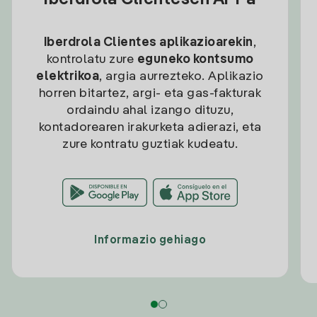
Iberdrola Clientesen APPa
Iberdrola Clientes aplikazioarekin
,
kontrolatu zure
eguneko kontsumo
elektrikoa
, argia aurrezteko. Aplikazio
horren bitartez, argi- eta gas-fakturak
ordaindu ahal izango dituzu,
kontadorearen irakurketa adierazi, eta
zure kontratu guztiak kudeatu.
Informazio gehiago