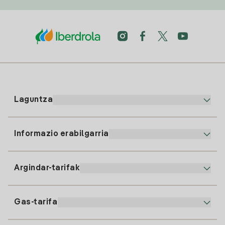
Laguntza
Informazio erabilgarria
Bezeroaren arreta
900 225 235
Argindar-tarifak
Gure App-a
94 646 01 25
Faktura Elektronikoa
91 919 52 73
Gas-tarifa
Online Plana
Argiaren alta
clientes@tuiberdrola.es