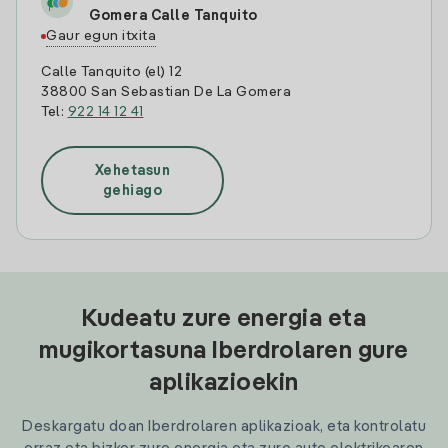
Gomera Calle Tanquito
Gaur egun itxita
Calle Tanquito (el) 12
38800 San Sebastian De La Gomera
Tel:
922 14 12 41
Xehetasun
gehiago
Kudeatu zure energia eta
mugikortasuna Iberdrolaren gure
aplikazioekin
Deskargatu doan Iberdrolaren aplikazioak, eta kontrolatu