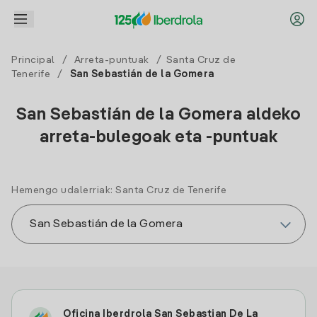
Principal
/
Arreta-puntuak
/
Santa Cruz de
Tenerife
/
San Sebastián de la Gomera
San Sebastián de la Gomera aldeko
arreta-bulegoak eta -puntuak
Hemengo udalerriak: Santa Cruz de Tenerife
Oficina Iberdrola San Sebastian De La