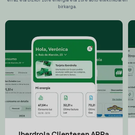
erraz eta bizkor zure energia eta zure auto elektrikoaren
birkarga.