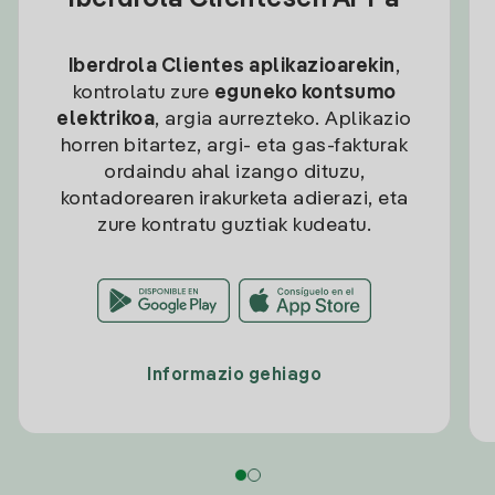
Iberdrola Clientesen APPa
Iberdrola Clientes aplikazioarekin
,
kontrolatu zure
eguneko kontsumo
elektrikoa
, argia aurrezteko. Aplikazio
horren bitartez, argi- eta gas-fakturak
ordaindu ahal izango dituzu,
kontadorearen irakurketa adierazi, eta
zure kontratu guztiak kudeatu.
Informazio gehiago