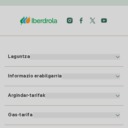
Laguntza
Informazio erabilgarria
Bezeroaren arreta
900 225 235
Argindar-tarifak
Gure App-a
94 646 01 25
Faktura Elektronikoa
91 919 52 73
Gas-tarifa
Online Plana
Argiaren alta
clientes@tuiberdrola.es