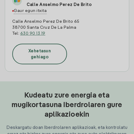
Calle Anselmo Perez De Brito
Gaur egun itxita
Calle Anselmo Perez De Brito 65
38700 Santa Cruz De La Palma
Tel:
630 90 13 19
Xehetasun
gehiago
Kudeatu zure energia eta
mugikortasuna Iberdrolaren gure
aplikazioekin
Deskargatu doan Iberdrolaren aplikazioak, eta kontrolatu